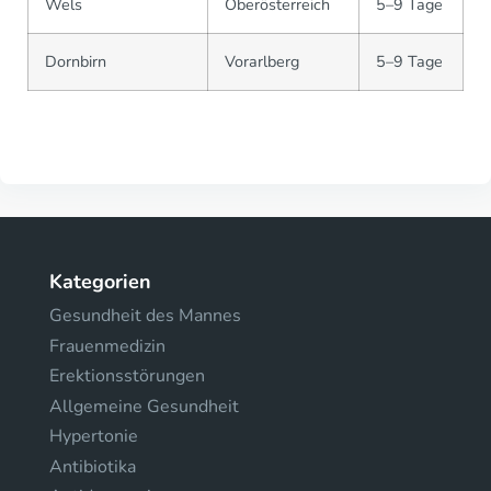
Wels
Oberösterreich
5–9 Tage
Dornbirn
Vorarlberg
5–9 Tage
Kategorien
Gesundheit des Mannes
Frauenmedizin
Erektionsstörungen
Allgemeine Gesundheit
Hypertonie
Antibiotika