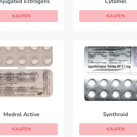
njugated Estrogens
Cytomel
KAUFEN
KAUFEN
Medrol Active
Synthroid
KAUFEN
KAUFEN