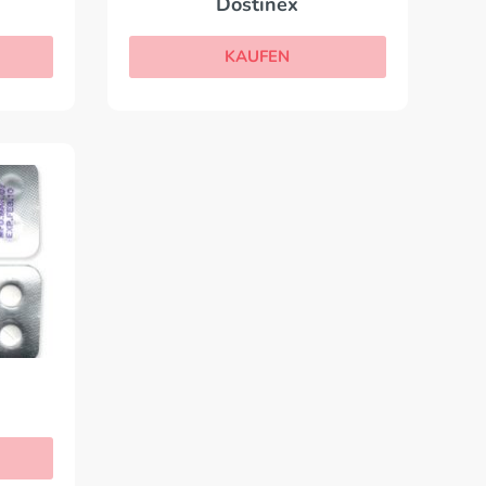
Dostinex
KAUFEN