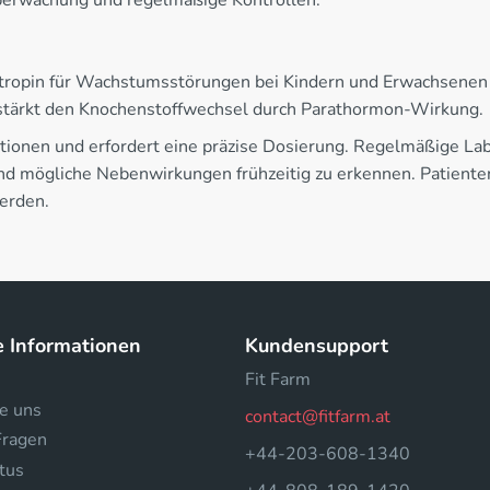
Überwachung und regelmäßige Kontrollen.
tropin für Wachstumsstörungen bei Kindern und Erwachsene
stärkt den Knochenstoffwechsel durch Parathormon-Wirkung.
tionen und erfordert eine präzise Dosierung. Regelmäßige Lab
nd mögliche Nebenwirkungen frühzeitig zu erkennen. Patienten
erden.
e Informationen
Kundensupport
Fit Farm
e uns
contact@fitfarm.at
Fragen
+44-203-608-1340
tus