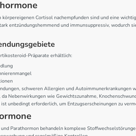
sshormone
m körpereigenen Cortisol nachempfunden sind und eine wichti
stark entzündungshemmend und immunsuppressiv, wodurch sie 
endungsgebiete
tikosteroid-Präparate erhältlich:
ndlung
ennierenmangel
tionen
ndungen, schweren Allergien und Autoimmunerkrankungen wie
, da Nebenwirkungen wie Gewichtszunahme, Knochenschwund o
t ist unbedingt erforderlich, um Entzugserscheinungen zu verm
Hormone
und Parathormon behandeln komplexe Stoffwechselstörunge