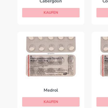
Cabergolin
Co
KAUFEN
Medrol
KAUFEN