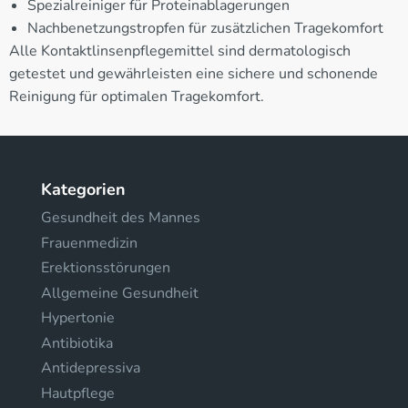
Spezialreiniger für Proteinablagerungen
Nachbenetzungstropfen für zusätzlichen Tragekomfort
Alle Kontaktlinsenpflegemittel sind dermatologisch
getestet und gewährleisten eine sichere und schonende
Reinigung für optimalen Tragekomfort.
Kategorien
Gesundheit des Mannes
Frauenmedizin
Erektionsstörungen
Allgemeine Gesundheit
Hypertonie
Antibiotika
Antidepressiva
Hautpflege