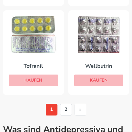
Tofranil
Wellbutrin
KAUFEN
KAUFEN
1
2
»
Was sind Antidepressiva und