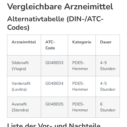
Vergleichbare Arzneimittel
Alternativtabelle (DIN-/ATC-
Codes)
Arzneimittel
ATC-
Kategorie
Dauer
Code
Sildenafil
G04BE03
PDE5-
4-5
(Viagra)
Hemmer
Stunden
Vardenafil
G04BE04
PDE5-
4-5
(Levitra)
Hemmer
Stunden
Avanafil
G04BE05
PDE5-
6
(Stendra)
Hemmer
Stunden
Liste der Vor- und Nachteile