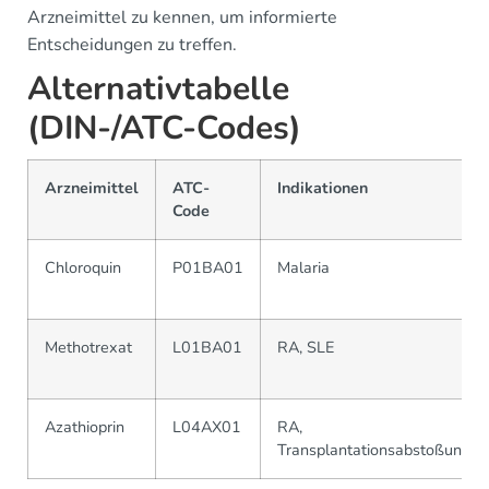
Arzneimittel zu kennen, um informierte
Entscheidungen zu treffen.
Alternativtabelle
(DIN-/ATC-Codes)
Arzneimittel
ATC-
Indikationen
Code
Chloroquin
P01BA01
Malaria
Methotrexat
L01BA01
RA, SLE
Azathioprin
L04AX01
RA,
Transplantationsabstoßung