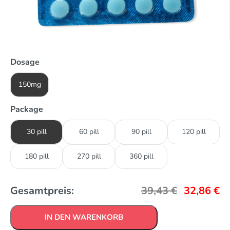
Dosage
150mg
Package
30 pill
60 pill
90 pill
120 pill
180 pill
270 pill
360 pill
Gesamtpreis:
39,43
€
32,86
€
IN DEN WARENKORB