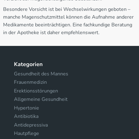
Besondere Vorsicht ist bei Wechselwirkungen geboten –
manche Magenschutzmittel können die Aufnahme anderer
Medikamente beeinträchtigen. Eine fachkundige Beratung
in der Apotheke ist daher empfehlenswert.
Kategorien
Gesundheit des Mannes
Frauenmedizin
Erektionsstörungen
Allgemeine Gesundheit
Hypertonie
Antibiotika
Antidepressiva
Hautpflege