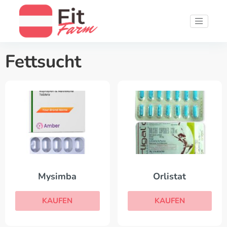
Fettsucht
Mysimba
Orlistat
KAUFEN
KAUFEN