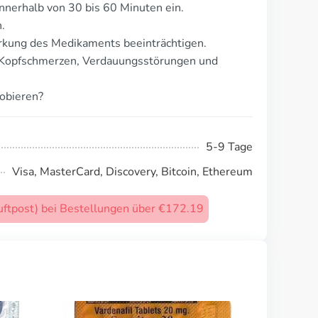
nnerhalb von 30 bis 60 Minuten ein.
.
rkung des Medikaments beeinträchtigen.
 Kopfschmerzen, Verdauungsstörungen und
robieren?
5-9 Tage
Visa, MasterCard, Discovery, Bitcoin, Ethereum
uftpost) bei Bestellungen über €172.19