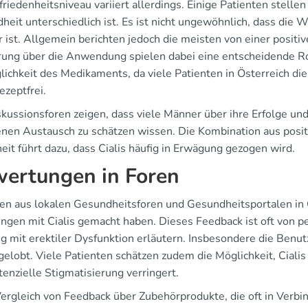
riedenheitsniveau variiert allerdings. Einige Patienten stellen
heit unterschiedlich ist. Es ist nicht ungewöhnlich, dass di
r ist. Allgemein berichten jedoch die meisten von einer positi
rung über die Anwendung spielen dabei eine entscheidende Roll
ichkeit des Medikaments, da viele Patienten in Österreich die 
ezeptfrei.
skussionsforen zeigen, dass viele Männer über ihre Erfolge un
fenen Austausch zu schätzen wissen. Die Kombination aus posi
eit führt dazu, dass Cialis häufig in Erwägung gezogen wird.
ertungen in Foren
en aus lokalen Gesundheitsforen und Gesundheitsportalen in Ö
ungen mit Cialis gemacht haben. Dieses Feedback ist oft von p
 mit erektiler Dysfunktion erläutern. Insbesondere die Benut
gelobt. Viele Patienten schätzen zudem die Möglichkeit, Ciali
enzielle Stigmatisierung verringert.
ergleich von Feedback über Zubehörprodukte, die oft in Verb