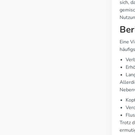
sich, 
gemisc
Nutzung
Ber
Eine V
häufigs
Verb
Erh
Lan
Allerd
Nebenw
Kop
Ver
Flu
Trotz 
ermuti