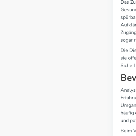
Das Zuf
Gesund
spürba
Aufklä
Zugängl
sogar r
Die Di
sie of
Sicherh
Bew
Analys
Erfahr
Umgang
häufig 
und pot
Beim V