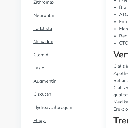
INN 
Zithromax
Bran
ATC
Neurontin
For
Tadalista
Manu
Regi
Nolvadex
OTC 
Ver
Clomid
Cialis
Lasix
Apothe
Behand
Augmentin
Cialis
Ciscutan
qualita
Medika
Hydroxychloroquin
Erekti
Tre
Flagyl