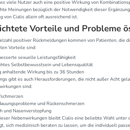
dass viele Nutzer auch eine positive Wirkung von Kombinations
hte Meinungen bezüglich der Notwendigkeit dieser Ergänzungen
 von Cialis allein oft ausreichend ist.
ichtete Vorteile und Probleme ö
ielzahl positiver Rückmeldungen kommen von Patienten, die di
ten Vorteile sind:
esserte sexuelle Leistungsfähigkeit
öhtes Selbstbewusstsein und Lebensqualität
g anhaltende Wirkung bis zu 36 Stunden
ings gibt es auch Herausforderungen, die nicht außer Acht gel
irkungen sind:
fschmerzen
dauungsprobleme und Rückenschmerzen
sh und Nasenverstopfung
dieser Nebenwirkungen bleibt Cialis eine beliebte Wahl unter
gt, sich medizinisch beraten zu lassen, um die individuell pas