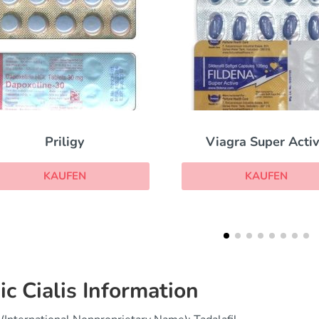
Viagra Super Active
Vardenafil
KAUFEN
KAUFEN
ic Cialis Information