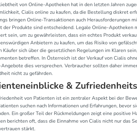
liebtheit von Online-Apotheken hat in den letzten Jahren zug
ichkeit, Cialis online zu kaufen, da die Bestellung diskret er
ings bringen Online-Transaktionen auch Herausforderungen mit 
ät der Produkte sind entscheidend. Legale Online-Apotheken 
ziert sein, um zu gewährleisten, dass ein echtes Produkt verkauft
uenswürdigen Anbietern zu kaufen, um das Risiko von gefäls
 Käufer sich über die gesetzlichen Regelungen im Klaren sein,
enten betreffen. In Österreich ist der Verkauf von Cialis ohn
-Angebote dies versprechen. Verbraucher sollten daher immer a
heit nicht zu gefährden.
ienteneinblicke & Zufriedenheit
friedenheit von Patienten ist ein zentraler Aspekt bei der Bew
Patienten suchen nach Informationen und Erfahrungen, bevor s
den. Ein großer Teil der Rückmeldungen zeigt eine positive H
ten berichten oft, dass die Einnahme von Cialis nicht nur das 
ertrauen stärkt.