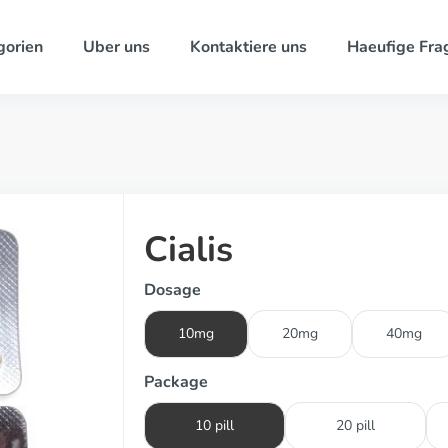
gorien
Uber uns
Kontaktiere uns
Haeufige Fra
Cialis
Dosage
10mg
20mg
40mg
Package
10 pill
20 pill