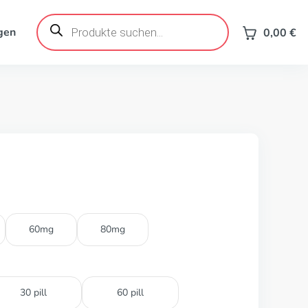
Products
search
gen
0,00
€
60mg
80mg
30 pill
60 pill