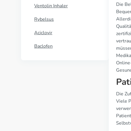
Die Be
Ventolin Inhaler
Bequeml
Allerd
Rybelsus
Qualit
Aciclovir
zertifi
vertra
Baclofen
müssen
Medikam
Online
Gesund
Pat
Die Zu
Viele 
verwen
Patien
Selbstv