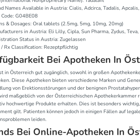
(International Nonproprietary Name): Tadalafil
d Names Available in Austria: Cialis, Adcirca, Tadalis, Apcalis
 Code: G04BE08
ms & Dosages: Oral tablets (2.5mg, 5mg, 10mg, 20mg)
facturers in Austria: Eli Lilly, Cipla, Sun Pharma, Zydus, Teva
stration Status in Austria: Zugelassen
/ Rx Classification: Rezeptpflichtig
fügbarkeit Bei Apotheken In Öst
 ist in Österreich gut zugänglich, sowohl in großen Apothekenk
ken. Diese Apotheken bieten verschiedene Marken und Generika
lung von Erektionsstörungen und der benignen Prostatahyperp
 wird maßgeblich von der Österreichischen Apothekerkammer reg
tiv hochwertige Produkte erhalten. Dies ist besonders wichtig,
ment gilt. Patienten können jedoch in einigen Fällen auf lega
onsproblemen leiden.
nds Bei Online-Apotheken In Ös