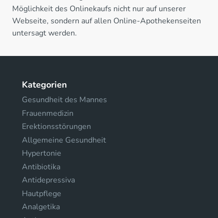
Möglichkeit des Onlinekaufs nicht nur auf unserer
Webseite, sondern auf allen Online-Apothekenseiten
untersagt werden.
Kategorien
Gesundheit des Mannes
Frauenmedizin
Erektionsstörungen
Allgemeine Gesundheit
Hypertonie
Antibiotika
Antidepressiva
Hautpflege
Analgetika