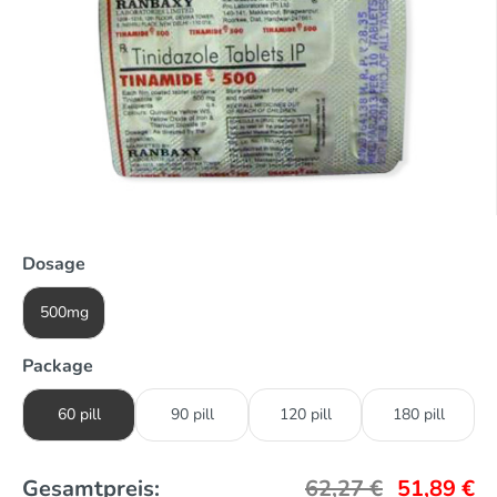
Dosage
500mg
Package
60 pill
90 pill
120 pill
180 pill
Gesamtpreis:
62,27
€
51,89
€