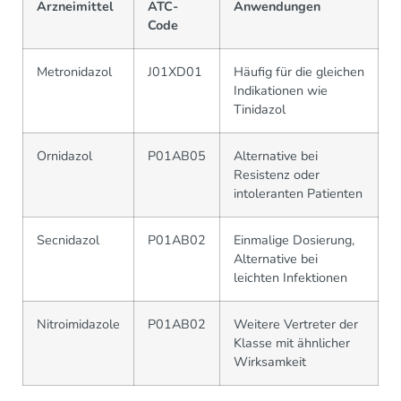
Arzneimittel
ATC-
Anwendungen
Code
Metronidazol
J01XD01
Häufig für die gleichen
Indikationen wie
Tinidazol
Ornidazol
P01AB05
Alternative bei
Resistenz oder
intoleranten Patienten
Secnidazol
P01AB02
Einmalige Dosierung,
Alternative bei
leichten Infektionen
Nitroimidazole
P01AB02
Weitere Vertreter der
Klasse mit ähnlicher
Wirksamkeit