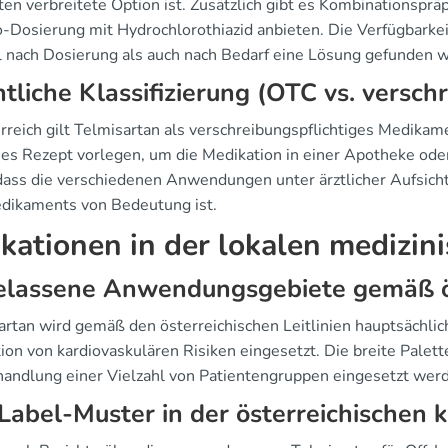
ten verbreitete Option ist. Zusätzlich gibt es Kombinationsprä
o-Dosierung mit Hydrochlorothiazid anbieten. Die Verfügbarkei
 nach Dosierung als auch nach Bedarf eine Lösung gefunden 
tliche Klassifizierung (OTC vs. verschr
erreich gilt Telmisartan als verschreibungspflichtiges Medika
ches Rezept vorlegen, um die Medikation in einer Apotheke od
dass die verschiedenen Anwendungen unter ärztlicher Aufsicht e
dikaments von Bedeutung ist.
ikationen in der lokalen medizin
lassene Anwendungsgebiete gemäß öst
artan wird gemäß den österreichischen Leitlinien hauptsächlic
ion von kardiovaskulären Risiken eingesetzt. Die breite Palet
handlung einer Vielzahl von Patientengruppen eingesetzt wer
Label-Muster in der österreichischen k