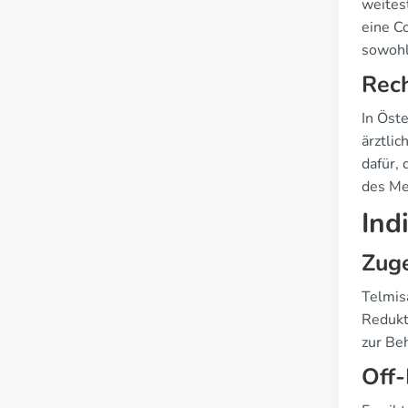
weites
eine C
sowohl
Rech
In Öst
ärztli
dafür, 
des Me
Ind
Zuge
Telmis
Redukt
zur Be
Off-