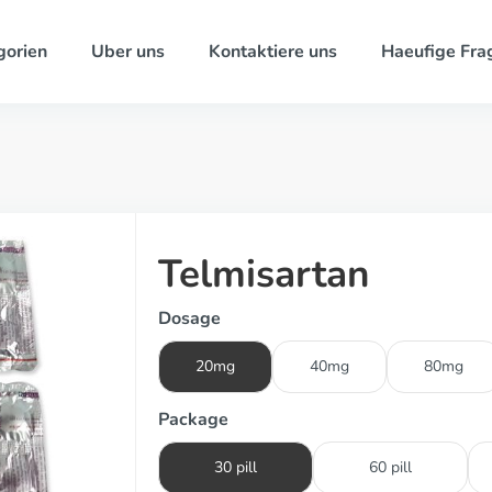
gorien
Uber uns
Kontaktiere uns
Haeufige Fra
Telmisartan
Dosage
20mg
40mg
80mg
Package
30 pill
60 pill