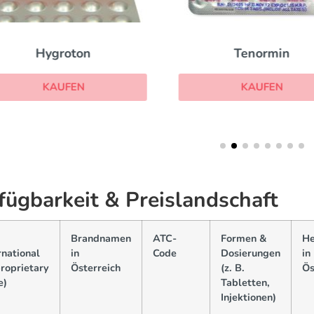
Hygroton
Tenormin
KAUFEN
KAUFEN
fügbarkeit & Preislandschaft
Brandnamen
ATC-
Formen &
He
rnational
in
Code
Dosierungen
in
roprietary
Österreich
(z. B.
Ös
e)
Tabletten,
Injektionen)