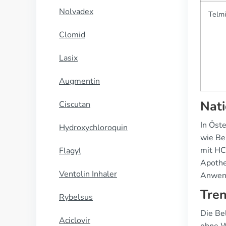
Nolvadex
Telmi
Clomid
Lasix
Augmentin
Nati
Ciscutan
In Öst
Hydroxychloroquin
wie Be
mit HC
Flagyl
Apothe
Ventolin Inhaler
Anwen
Tren
Rybelsus
Die Be
Aciclovir