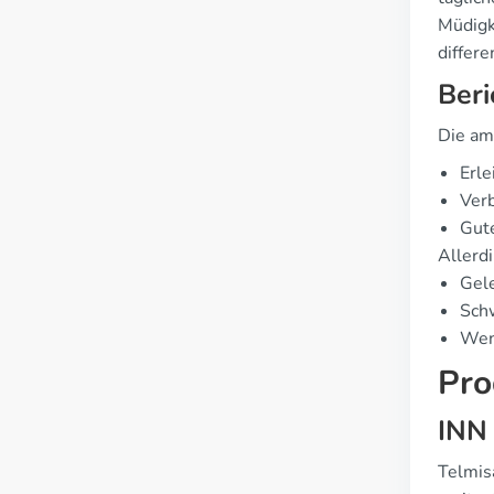
Müdigk
differ
Beri
Die am
Erle
Verb
Gute
Allerd
Gel
Schw
Wen
Pro
INN
Telmisa