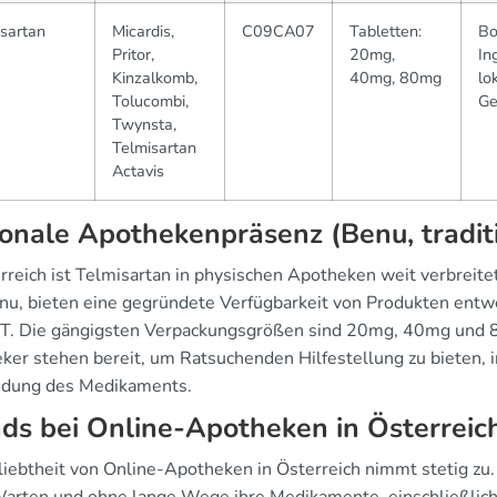
sartan
Micardis,
C09CA07
Tabletten:
Bo
Pritor,
20mg,
In
Kinzalkomb,
40mg, 80mg
lo
Tolucombi,
Ge
Twynsta,
Telmisartan
Actavis
onale Apothekenpräsenz (Benu, tradit
erreich ist Telmisartan in physischen Apotheken weit verbrei
nu, bieten eine gegründete Verfügbarkeit von Produkten entw
T. Die gängigsten Verpackungsgrößen sind 20mg, 40mg und 80
ker stehen bereit, um Ratsuchenden Hilfestellung zu bieten, 
dung des Medikaments.
ds bei Online-Apotheken in Österreic
liebtheit von Online-Apotheken in Österreich nimmt stetig zu.