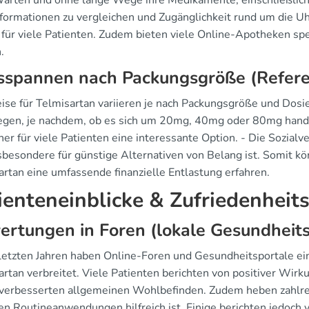
arten und ohne lange Wege ihre Medikamente, einschließlich T
nformationen zu vergleichen und Zugänglichkeit rund um die U
 für viele Patienten. Zudem bieten viele Online-Apotheken spe
.
sspannen nach Packungsgröße (Referen
eise für Telmisartan variieren je nach Packungsgröße und Dos
iegen, je nachdem, ob es sich um 20mg, 40mg oder 80mg handel
her für viele Patienten eine interessante Option. - Die Sozial
sbesondere für günstige Alternativen von Belang ist. Somit k
artan eine umfassende finanzielle Entlastung erfahren.
ienteneinblicke & Zufriedenheit
rtungen in Foren (lokale Gesundheits
 letzten Jahren haben Online-Foren und Gesundheitsportale ei
artan verbreitet. Viele Patienten berichten von positiver Wir
verbesserten allgemeinen Wohlbefinden. Zudem heben zahlreic
hen Routineanwendungen hilfreich ist. Einige berichten jedoc