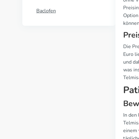
ohne W
Preisi
Baclofen
Option
können
Prei
Die Pr
Euro l
und da
was in
Telmis
Pat
Bewe
In den
Telmis
einem 
täglic