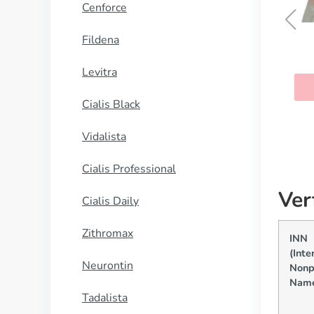
Cenforce
Fildena
Lisinopril
Levitra
KAUFEN
Cialis Black
Vidalista
Cialis Professional
Ver
Cialis Daily
Zithromax
INN
(Inte
Neurontin
Nonp
Nam
Tadalista