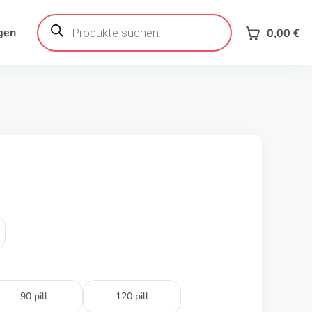
Products
search
gen
0,00
€
90 pill
120 pill