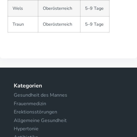
Wels
Oberösterreich
5–9 Tage
Traun
Oberösterreich
5–9 Tage
Kategorien
Gesundheit des Mannes
Frauenmedizin
Erektionsstörungen
Allgemeine Gesundheit
Hypertonie