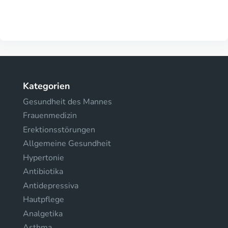
Kategorien
Gesundheit des Mannes
Frauenmedizin
Erektionsstörungen
Allgemeine Gesundheit
Hypertonie
Antibiotika
Antidepressiva
Hautpflege
Analgetika
Asthma