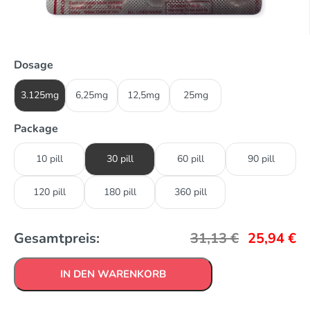
Dosage
3.125mg
6,25mg
12,5mg
25mg
Package
10 pill
30 pill
60 pill
90 pill
120 pill
180 pill
360 pill
Gesamtpreis:
31,13
€
25,94
€
IN DEN WARENKORB