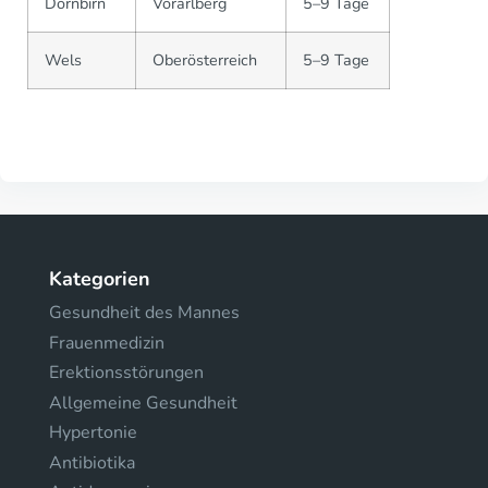
Dornbirn
Vorarlberg
5–9 Tage
Wels
Oberösterreich
5–9 Tage
Kategorien
Gesundheit des Mannes
Frauenmedizin
Erektionsstörungen
Allgemeine Gesundheit
Hypertonie
Antibiotika