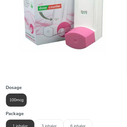
Dosage
100mcg
Package
1 inhaler
3 inhaler
6 inhaler