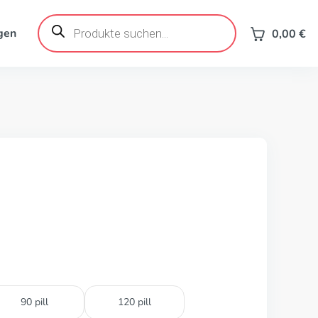
Products
search
gen
0,00
€
90 pill
120 pill