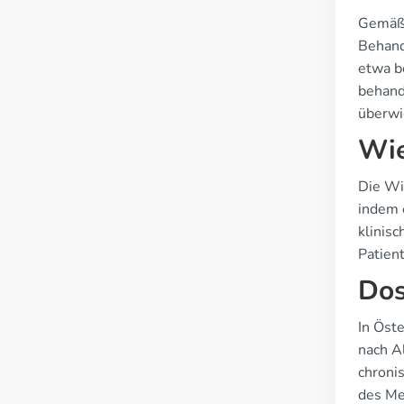
Gemäß 
Behand
etwa b
behand
überwi
Wie
Die Wi
indem 
klinis
Patien
Dos
In Öst
nach A
chroni
des Me