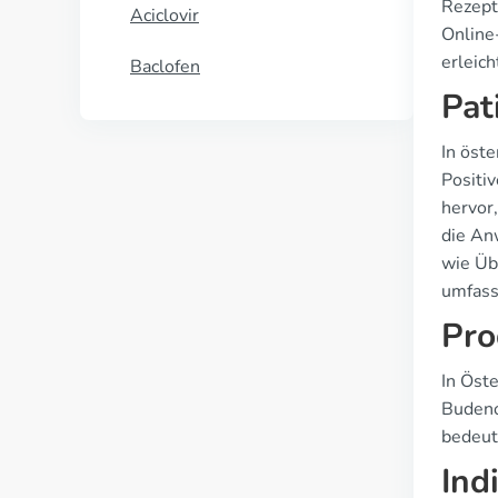
Rezept
Aciclovir
Online
erleich
Baclofen
Pat
In öst
Positi
hervor
die An
wie Üb
umfass
Pro
In Öst
Budeno
bedeute
Ind