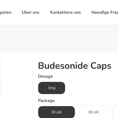
gorien
Uber uns
Kontaktiere uns
Haeufige Fra
Budesonide Caps
Dosage
3mg
Package
30 pill
60 pill