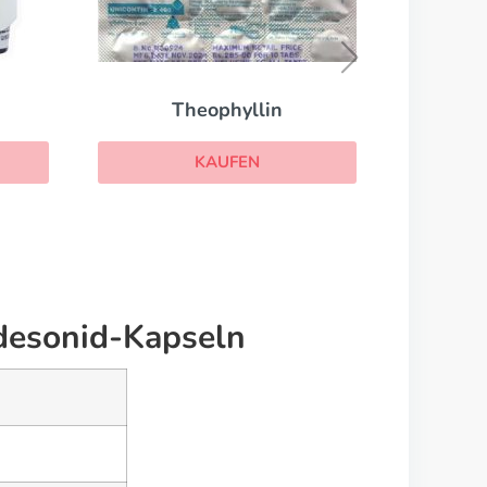
Ventolin Inhaler
KAUFEN
desonid-Kapseln