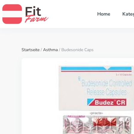
Home
Kate
Startseite
/
Asthma
/ Budesonide Caps