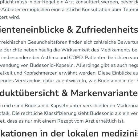
pflicht muss in der Regel ein Arzt konsultiert werden, bevor
-Anbieter ermöglichen eine ärztliche Konsultation über Tele
tert wird.
ienteneinblicke & Zufriedenheit
erreichischen Gesundheitsforen finden sich zahlreiche Bewert
ve Berichte heben häufig die Wirksamkeit des Medikaments 
, insbesondere bei Asthma und COPD. Patienten berichten von 
wendung von Budesonid-Kapseln. Allerdings gibt es auch ne
elkeit und Kopfschmerzen erwähnt werden. Diese Einblicke au
endes Verständnis dafür zu entwickeln, wie Budesonid in der P
duktübersicht & Markenvariant
erreich sind Budesonid-Kapseln unter verschiedenen Markenna
falk. Die rechtliche Klassifizierung sieht Budesonid als ein v
t, dass es nur mit einem Rezept vom Arzt erhältlich ist.
ikationen in der lokalen medizin