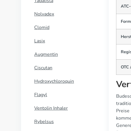
Tadalista
ATC-
Nolvadex
Form
Clomid
Herst
Lasix
Regis
Augmentin
OTC /
Ciscutan
Hydroxychloroquin
Ver
Flagyl
Budeso
tradit
Ventolin Inhaler
Preise
kommen
Rybelsus
Genere