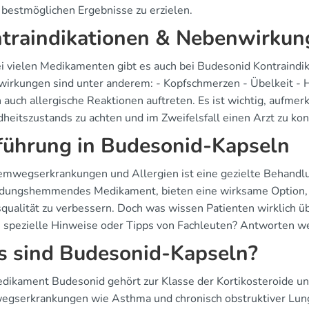
 bestmöglichen Ergebnisse zu erzielen.
traindikationen & Nebenwirkun
i vielen Medikamenten gibt es auch bei Budesonid Kontraindik
irkungen sind unter anderem: - Kopfschmerzen - Übelkeit - 
 auch allergische Reaktionen auftreten. Es ist wichtig, aufm
heitszustands zu achten und im Zweifelsfall einen Arzt zu kon
führung in Budesonid-Kapseln
emwegserkrankungen und Allergien ist eine gezielte Behandlu
dungshemmendes Medikament, bieten eine wirksame Option, 
qualität zu verbessern. Doch was wissen Patienten wirklich
s spezielle Hinweise oder Tipps von Fachleuten? Antworten wer
 sind Budesonid-Kapseln?
dikament Budesonid gehört zur Klasse der Kortikosteroide und
gserkrankungen wie Asthma und chronisch obstruktiver Lung