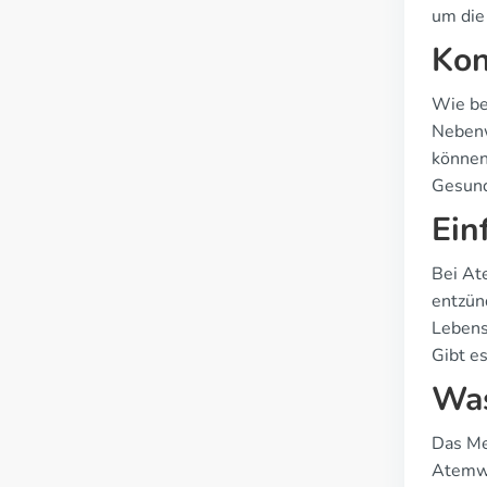
um die
Kon
Wie be
Nebenw
können
Gesund
Ein
Bei At
entzün
Lebens
Gibt e
Was
Das Me
Atemwe