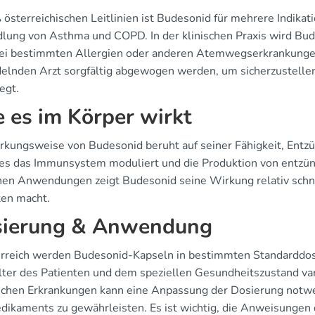
österreichischen Leitlinien ist Budesonid für mehrere Indikat
lung von Asthma und COPD. In der klinischen Praxis wird Bude
ei bestimmten Allergien oder anderen Atemwegserkrankung
elnden Arzt sorgfältig abgewogen werden, um sicherzustellen,
egt.
 es im Körper wirkt
rkungsweise von Budesonid beruht auf seiner Fähigkeit, Entzü
es das Immunsystem moduliert und die Produktion von entzün
chen Anwendungen zeigt Budesonid seine Wirkung relativ schne
ten macht.
ierung & Anwendung
erreich werden Budesonid-Kapseln in bestimmten Standarddos
lter des Patienten und dem speziellen Gesundheitszustand var
schen Erkrankungen kann eine Anpassung der Dosierung notwe
dikaments zu gewährleisten. Es ist wichtig, die Anweisungen