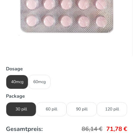
Dosage
40mcg
60mcg
Package
30 pill
60 pill
90 pill
120 pill
Gesamtpreis:
86,14
€
71,78
€