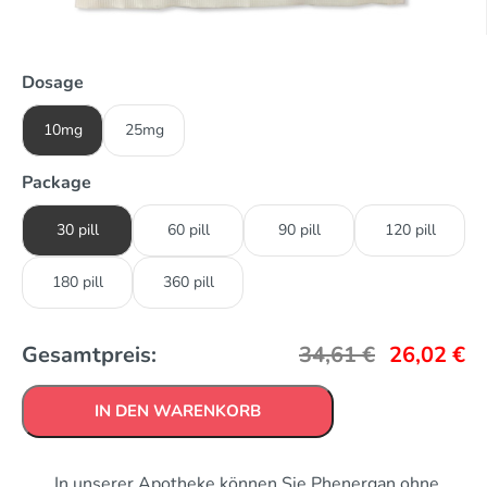
Dosage
10mg
25mg
Package
30 pill
60 pill
90 pill
120 pill
180 pill
360 pill
Gesamtpreis:
34,61
€
26,02
€
IN DEN WARENKORB
In unserer Apotheke können Sie Phenergan ohne