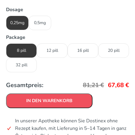
Dosage
0,25mg
0,5mg
Package
8 pill
12 pill
16 pill
20 pill
32 pill
Gesamtpreis:
81,21
€
67,68
€
IN DEN WARENKORB
In unserer Apotheke können Sie Dostinex ohne
Rezept kaufen, mit Lieferung in 5–14 Tagen in ganz