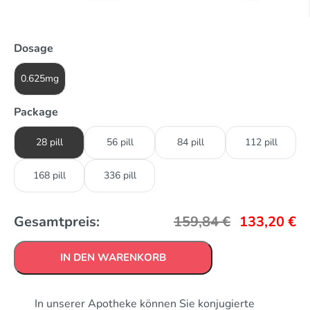
Dosage
0.625mg
Package
28 pill
56 pill
84 pill
112 pill
168 pill
336 pill
Gesamtpreis:
159,84
€
133,20
€
IN DEN WARENKORB
In unserer Apotheke können Sie konjugierte