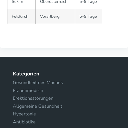
Sekirn
Oberösterreich
5–9 Tage
Feldkirch
Vorarlberg
5–9 Tage
Kategorien
Gesundheit des Mannes
Frauenmedizin
Erektionsstörungen
Allgemeine Gesundheit
Hypertonie
Antibiotika