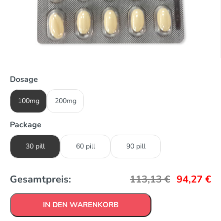
Dosage
100mg
200mg
Package
30 pill
60 pill
90 pill
Gesamtpreis:
113,13
€
94,27
€
IN DEN WARENKORB