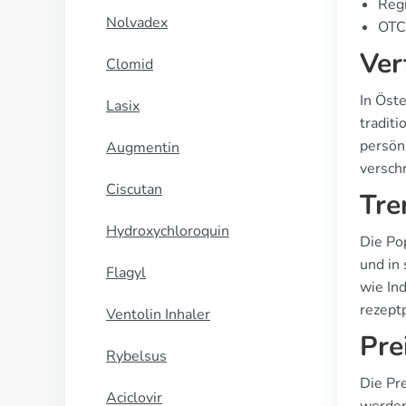
Regi
Nolvadex
OTC 
Ver
Clomid
In Öste
Lasix
traditi
persön
Augmentin
versch
Ciscutan
Tre
Hydroxychloroquin
Die Po
und in
Flagyl
wie In
rezept
Ventolin Inhaler
Pre
Rybelsus
Die Pr
Aciclovir