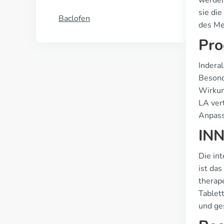
werden
sie di
Baclofen
des Me
Pro
Indera
Besond
Wirkun
LA vert
Anpass
INN
Die int
ist da
therap
Tablett
und ge