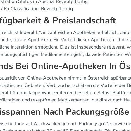
stration Status in Austria: Rezeptpflichtig
/ Rx Classification: Rezeptpflichtig
fügbarkeit & Preislandschaft
rreich ist Inderal LA in zahlreichen Apotheken erhältlich, da
onelle, lokale Apotheken. Ein Vorteil dieser Apotheken ist die
liche Interaktion ermöglicht. Dies ist insbesondere relevant
reibungspflichtigen Medikamenten geht, da viele Patienten Wer
nds Bei Online-Apotheken In Ös
pularität von Online-Apotheken nimmt in Österreich spürbar z
 städtischen Gebieten. Verbraucher schätzen die Vorteile der
deral LA ohne lange Wartezeiten zu bestellen. Selbst Plattfor
pflichtigen und rezeptfreien Medikamenten, die direkt nach Ha
isspannen Nach Packungsgröße
eise für Inderal LA schwanken je nach Packungsgröße sowie der