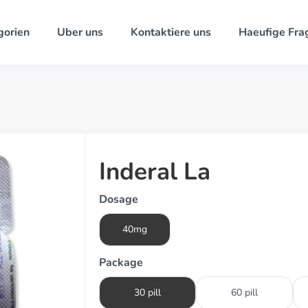
gorien
Uber uns
Kontaktiere uns
Haeufige Fra
Inderal La
Dosage
40mg
Package
30 pill
60 pill