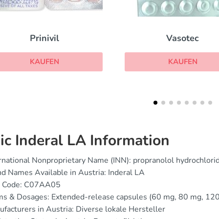
Vasotec
Coreg
KAUFEN
KAUFEN
ic Inderal LA Information
rnational Nonproprietary Name (INN): propranolol hydrochlori
d Names Available in Austria: Inderal LA
 Code: C07AA05
ms & Dosages: Extended-release capsules (60 mg, 80 mg, 12
facturers in Austria: Diverse lokale Hersteller