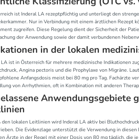
htliche Klassifizierung (OTC vs.
rreich ist Inderal LA rezeptpflichtig und unterliegt den stren
kerkammer. Nur in Verbindung mit einem ärztlichen Rezept k
ment zugreifen. Diese Regelung dient der Sicherheit der Pat
chung der Anwendung sowie der damit verbundenen Nebenwi
ikationen in der lokalen medizin
l LA ist in Österreich für mehrere medizinische Indikationen 
chdruck, Angina pectoris und die Prophylaxe von Migräne. Laut
pfohlene Anfangsdosis meist bei 80 mg pro Tag. Fachärzte v
lung von Arrhythmien, oft in Kombination mit anderen Therap
elassene Anwendungsgebiete g
tlinien
den lokalen Leitlinien wird Inderal LA aktiv bei Bluthochdruc
rieben. Die Evidenzlage unterstützt die Verwendung in diesen
en Ärzte in der Regel mit einer Dosis von 80 mg täglich, die