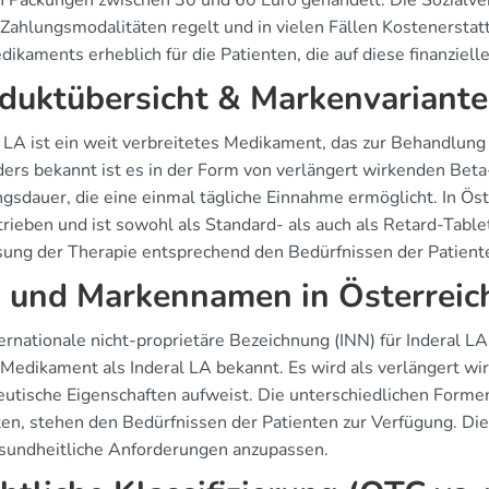
 Packungen zwischen 30 und 60 Euro gehandelt. Die Sozialversi
e Zahlungsmodalitäten regelt und in vielen Fällen Kostenerstat
dikaments erheblich für die Patienten, die auf diese finanziel
duktübersicht & Markenvariant
l LA ist ein weit verbreitetes Medikament, das zur Behandlung
ers bekannt ist es in der Form von verlängert wirkenden Beta
gsdauer, die eine einmal tägliche Einnahme ermöglicht. In Ös
rieben und ist sowohl als Standard- als auch als Retard-Tablet
ung der Therapie entsprechend den Bedürfnissen der Patient
 und Markennamen in Österreic
ernationale nicht-proprietäre Bezeichnung (INN) für Inderal LA
s Medikament als Inderal LA bekannt. Es wird als verlängert w
eutische Eigenschaften aufweist. Die unterschiedlichen Formen
en, stehen den Bedürfnissen der Patienten zur Verfügung. Dies 
sundheitliche Anforderungen anzupassen.