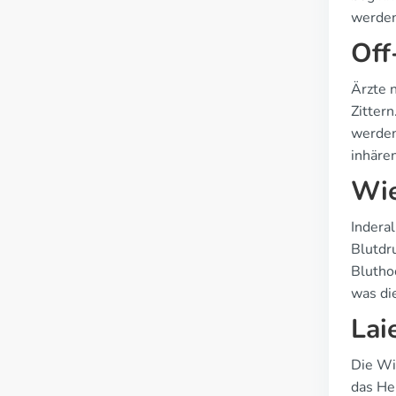
werden
Off
Ärzte 
Zittern
werden
inhäre
Wie
Indera
Blutdr
Blutho
was di
Lai
Die Wi
das Her