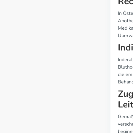
Rec
In Öste
Apothe
Medika
Überwa
Ind
Indera
Blutho
die em
Behand
Zug
Lei
Gemäß 
versch
beginn