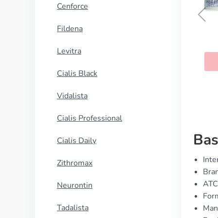
Cenforce
Fildena
Prinivil
Levitra
KAUFEN
Cialis Black
Vidalista
Cialis Professional
Bas
Cialis Daily
Inte
Zithromax
Bran
ATC
Neurontin
For
Tadalista
Manu