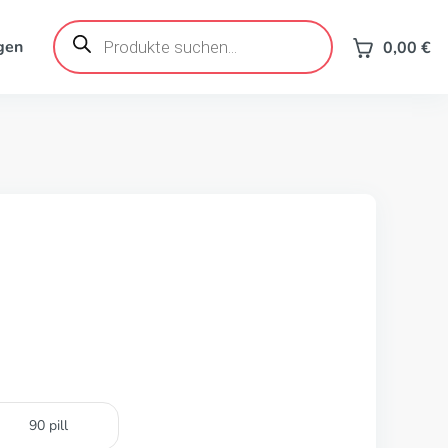
Products
search
gen
0,00
€
90 pill