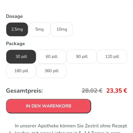
Dosage
2,5mg
5mg
10mg
Package
30 pill
60 pill
90 pill
120 pill
180 pill
360 pill
Gesamtpreis:
28,02
€
23,35
€
IN DEN WARENKORB
In unserer Apotheke können Sie Zestril ohne Rezept