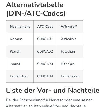
Alternativtabelle
(DIN-/ATC-Codes)
Medikament
ATC-Code
Wirkstoff
Norvasc
C08CA01
Amlodipin
Plendil
C08CA02
Felodipin
Adalat
C08CA03
Nifedipin
Lercanidipin
C08CA04
Lercanidipin
Liste der Vor- und Nachteile
Bei der Entscheidung für Norvasc oder eine seiner
Alternativen sollten einige Vor- und Nachteile