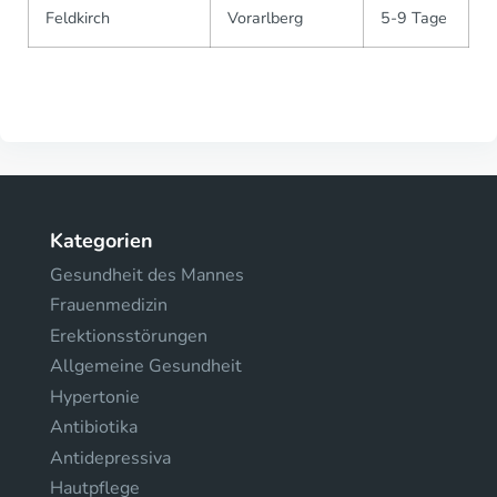
Feldkirch
Vorarlberg
5-9 Tage
Kategorien
Gesundheit des Mannes
Frauenmedizin
Erektionsstörungen
Allgemeine Gesundheit
Hypertonie
Antibiotika
Antidepressiva
Hautpflege