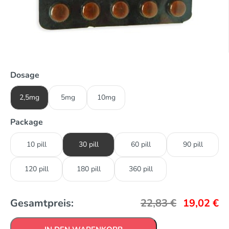
Dosage
2,5mg
5mg
10mg
Package
10 pill
30 pill
60 pill
90 pill
120 pill
180 pill
360 pill
Gesamtpreis:
22,83
€
19,02
€