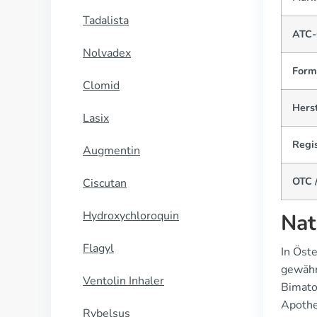
Tadalista
ATC-
Nolvadex
Form
Clomid
Herst
Lasix
Regis
Augmentin
OTC /
Ciscutan
Hydroxychloroquin
Nat
Flagyl
In Öst
gewähr
Ventolin Inhaler
Bimato
Apothe
Rybelsus