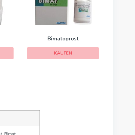
Bimatoprost
KAUFEN
t, Bimat