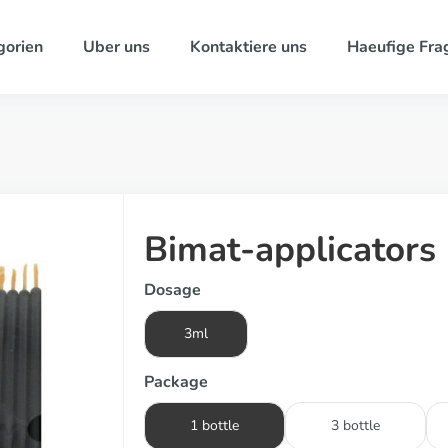
gorien
Uber uns
Kontaktiere uns
Haeufige Fra
Bimat-applicators
Dosage
3ml
Package
1 bottle
3 bottle