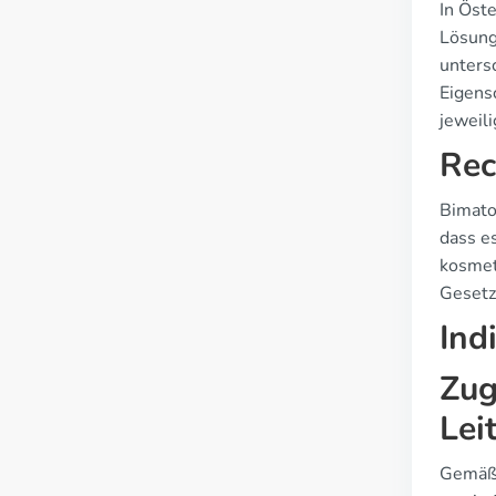
In Öst
Lösung
unters
Eigens
jeweil
Rec
Bimato
dass es
kosmet
Gesetz
Ind
Zug
Lei
Gemäß 