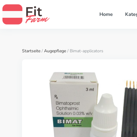
Home
Kate
Startseite
/
Augepflege
/ Bimat-applicators