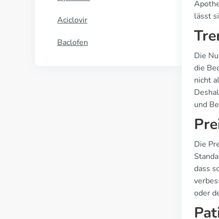
Apothe
lässt s
Aciclovir
Tre
Baclofen
Die Nu
die Be
nicht a
Deshal
und Be
Pre
Die Pre
Standa
dass s
verbes
oder d
Pat