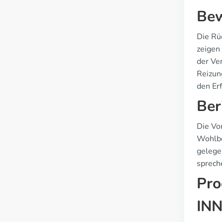
Bew
Die Rü
zeigen 
der Ve
Reizun
den Er
Ber
Die Vo
Wohlbe
gelege
sprech
Pro
INN