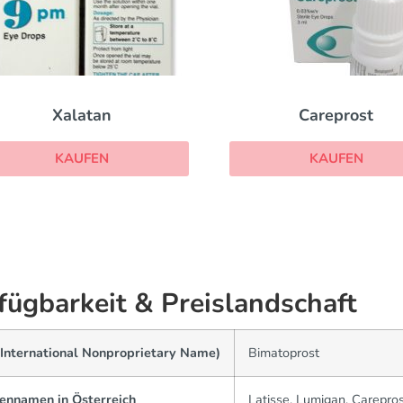
Xalatan
Careprost
KAUFEN
KAUFEN
fügbarkeit & Preislandschaft
(International Nonproprietary Name)
Bimatoprost
ennamen in Österreich
Latisse, Lumigan, Carepros