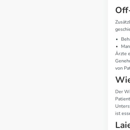
Off
Zusätz
geschi
Beha
Man
Ärzte 
Genehm
von Pa
Wie
Der Wi
Patien
Unters
ist ess
Lai