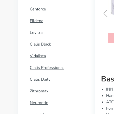
Cenforce
Fildena
Famvir
Levitra
KAUFEN
Cialis Black
Vidalista
Cialis Professional
Bas
Cialis Daily
INN 
Zithromax
Han
ATC
Neurontin
For