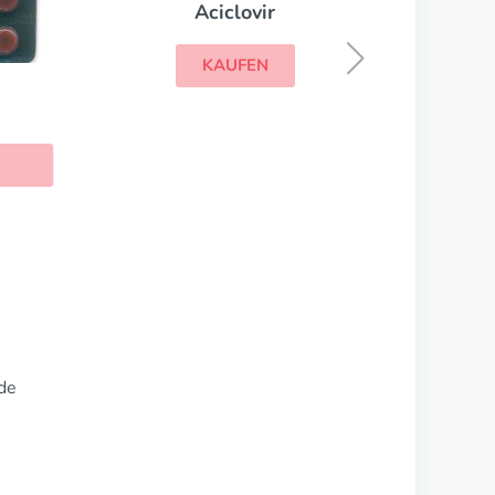
Aciclovir
KAUFEN
de