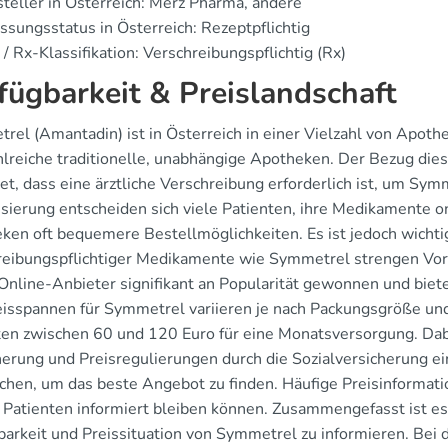
teller in Österreich: Merz Pharma, andere
ssungsstatus in Österreich: Rezeptpflichtig
/ Rx-Klassifikation: Verschreibungspflichtig (Rx)
fügbarkeit & Preislandschaft
rel (Amantadin) ist in Österreich in einer Vielzahl von Apoth
hlreiche traditionelle, unabhängige Apotheken. Der Bezug dies
et, dass eine ärztliche Verschreibung erforderlich ist, um S
isierung entscheiden sich viele Patienten, ihre Medikamente on
ken oft bequemere Bestellmöglichkeiten. Es ist jedoch wichtig
reibungspflichtiger Medikamente wie Symmetrel strengen Vorsc
Online-Anbieter signifikant an Popularität gewonnen und biete
eisspannen für Symmetrel variieren je nach Packungsgröße un
ten zwischen 60 und 120 Euro für eine Monatsversorgung. Dabe
herung und Preisregulierungen durch die Sozialversicherung ei
ichen, um das beste Angebot zu finden. Häufige Preisinformati
 Patienten informiert bleiben können. Zusammengefasst ist es 
barkeit und Preissituation von Symmetrel zu informieren. Bei