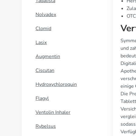
Tadalista
Hers
Zula
Nolvadex
OTC 
Ver
Clomid
Symmet
Lasix
und za
bedeut
Augmentin
Digital
Ciscutan
Apothe
versch
Hydroxychloroquin
einige 
Die Pr
Flagyl
Tablet
Versic
Ventolin Inhaler
vergle
sodass
Rybelsus
Verfüg