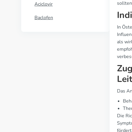
sollten
Aciclovir
Ind
Baclofen
In Öst
Influe
als wi
empfoh
verbes
Zug
Lei
Das An
Beh
Ther
Die Ri
Sympto
förder