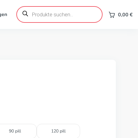
Products
search
gen
0,00
€
90 pill
120 pill