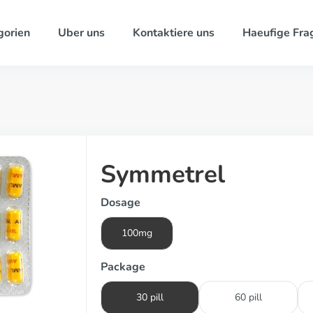
gorien
Uber uns
Kontaktiere uns
Haeufige Fra
Symmetrel
Dosage
100mg
Package
30 pill
60 pill