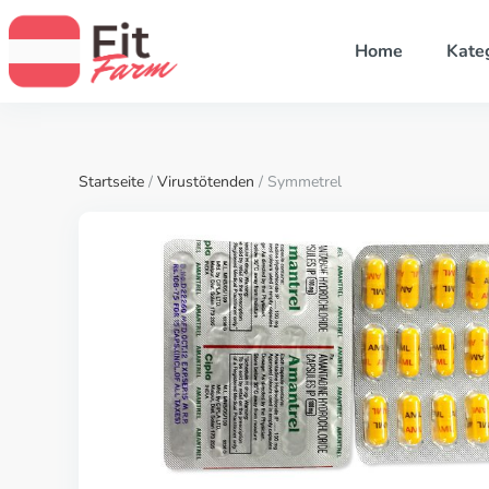
Home
Kate
Startseite
/
Virustötenden
/ Symmetrel