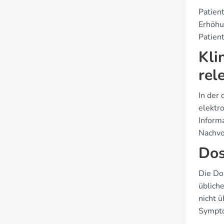
Patien
Erhöhu
Patient
Kli
rel
In der
elektr
Inform
Nachvo
Dos
Die Do
üblich
nicht 
Sympto