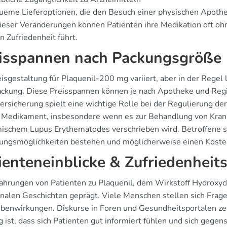
eme Lieferoptionen, die den Besuch einer physischen Apoth
ieser Veränderungen können Patienten ihre Medikation oft oh
 Zufriedenheit führt.
isspannen nach Packungsgröße
eisgestaltung für Plaquenil-200 mg variiert, aber in der Regel
ackung. Diese Preisspannen können je nach Apotheke und Regio
versicherung spielt eine wichtige Rolle bei der Regulierung de
s Medikament, insbesondere wenn es zur Behandlung von Kran
ischem Lupus Erythematodes verschrieben wird. Betroffene so
tungsmöglichkeiten bestehen und möglicherweise einen Kosten
ienteneinblicke & Zufriedenheit
ahrungen von Patienten zu Plaquenil, dem Wirkstoff Hydroxychl
nalen Geschichten geprägt. Viele Menschen stellen sich Fragen
benwirkungen. Diskurse in Foren und Gesundheitsportalen zeig
 ist, dass sich Patienten gut informiert fühlen und sich gegen