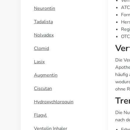
Verf
ATC
Neurontin
For
Tadalista
Hers
Regi
Nolvadex
OTC 
Ver
Clomid
Die Ve
Lasix
Apothe
häufig
Augmentin
wodurc
Ciscutan
ohne R
Tre
Hydroxychloroquin
Die Nu
Flagyl
nach d
Ventolin Inhaler
Erhe