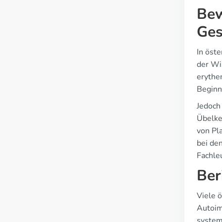
Bew
Ges
In öst
der Wi
erythe
Beginn
Jedoch
Übelke
von Pla
bei de
Fachle
Ber
Viele 
Autoim
system