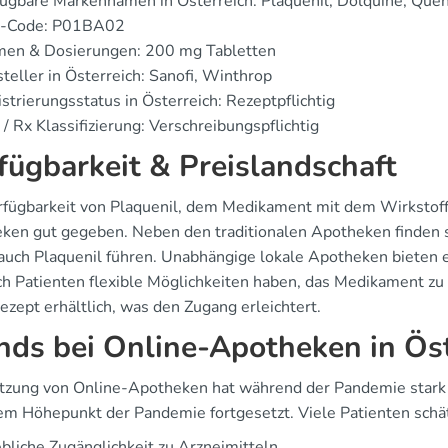
ügbare Markennamen in Österreich: Plaquenil, Dolquine, Que
-Code: P01BA02
men & Dosierungen: 200 mg Tabletten
teller in Österreich: Sanofi, Winthrop
strierungsstatus in Österreich: Rezeptpflichtig
/ Rx Klassifizierung: Verschreibungspflichtig
fügbarkeit & Preislandschaft
rfügbarkeit von Plaquenil, dem Medikament mit dem Wirkstoff 
ken gut gegeben. Neben den traditionalen Apotheken finden s
 auch Plaquenil führen. Unabhängige lokale Apotheken bieten 
h Patienten flexible Möglichkeiten haben, das Medikament zu b
ezept erhältlich, was den Zugang erleichtert.
nds bei Online-Apotheken in Ös
tzung von Online-Apotheken hat während der Pandemie stark
em Höhepunkt der Pandemie fortgesetzt. Viele Patienten schät
bliche Zugänglichkeit zu Arzneimitteln