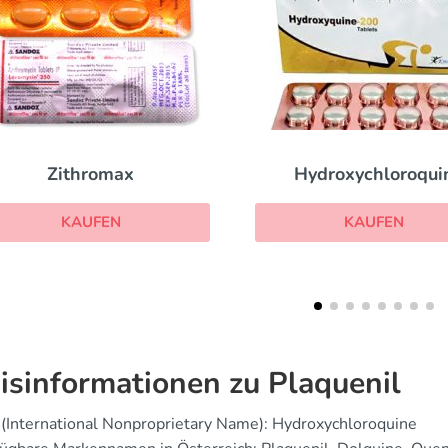
Hydroxychloroquin
Symmetrel
KAUFEN
KAUFEN
isinformationen zu Plaquenil
(International Nonproprietary Name): Hydroxychloroquine