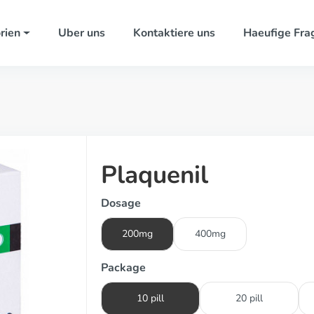
rien
Uber uns
Kontaktiere uns
Haeufige Fra
Plaquenil
Dosage
200mg
400mg
Package
10 pill
20 pill