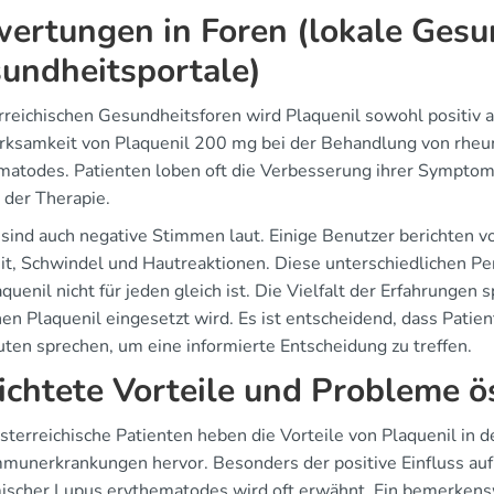
ertungen in Foren (lokale Gesu
undheitsportale)
erreichischen Gesundheitsforen wird Plaquenil sowohl positiv a
rksamkeit von Plaquenil 200 mg bei der Behandlung von rheu
matodes. Patienten loben oft die Verbesserung ihrer Symptom
 der Therapie.
 sind auch negative Stimmen laut. Einige Benutzer berichte
it, Schwindel und Hautreaktionen. Diese unterschiedlichen P
quenil nicht für jeden gleich ist. Die Vielfalt der Erfahrungen
nen Plaquenil eingesetzt wird. Es ist entscheidend, dass Patie
uten sprechen, um eine informierte Entscheidung zu treffen.
ichtete Vorteile und Probleme ö
österreichische Patienten heben die Vorteile von Plaquenil in 
munerkrankungen hervor. Besonders der positive Einfluss auf
ischer Lupus erythematodes wird oft erwähnt. Ein bemerkenswe