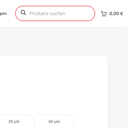
Products
search
gen
0,00
€
30 pill
60 pill