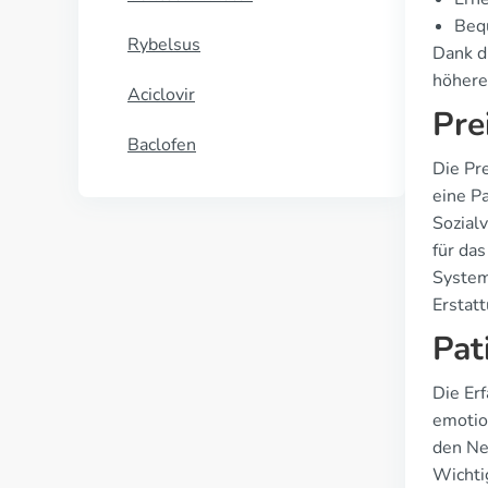
Bequ
Rybelsus
Dank d
höheren
Aciclovir
Pre
Baclofen
Die Pr
eine P
Sozial
für da
System
Erstat
Pat
Die Erf
emotio
den Ne
Wichtig