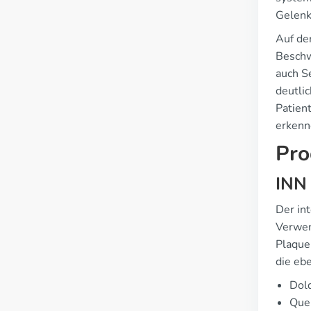
Gelenk
Auf de
Beschw
auch S
deutlic
Patien
erkenn
Pro
INN
Der in
Verwen
Plaquen
die ebe
Dol
Que