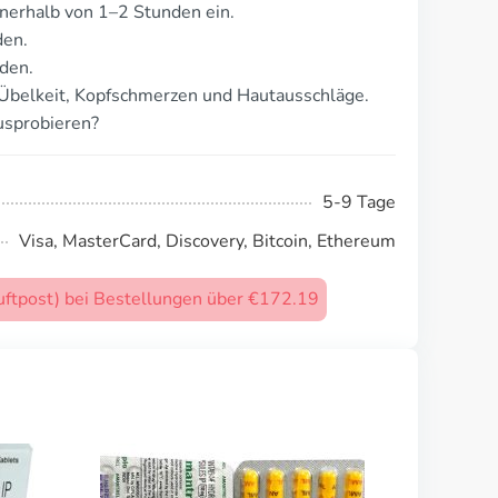
nerhalb von 1–2 Stunden ein.
den.
den.
Übelkeit, Kopfschmerzen und Hautausschläge.
usprobieren?
5-9 Tage
Visa, MasterCard, Discovery, Bitcoin, Ethereum
uftpost) bei Bestellungen über €172.19