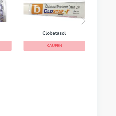
Clobetasol
KAUFEN