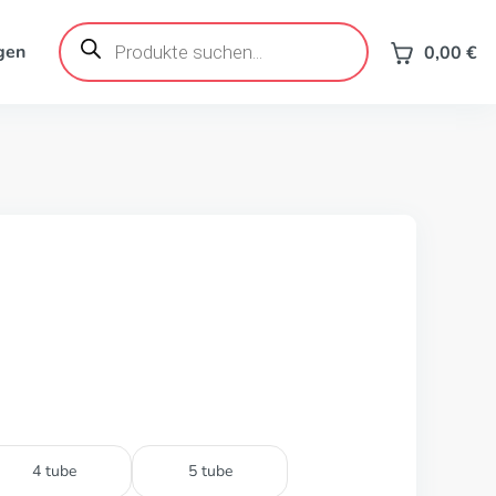
Products
search
gen
0,00
€
4 tube
5 tube