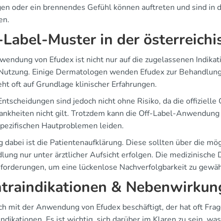
en oder ein brennendes Gefühl können auftreten und sind in 
en.
-Label-Muster in der österreichi
wendung von Efudex ist nicht nur auf die zugelassenen Indikati
Nutzung. Einige Dermatologen wenden Efudex zur Behandlung
ht oft auf Grundlage klinischer Erfahrungen.
Entscheidungen sind jedoch nicht ohne Risiko, da die offiziel
ankheiten nicht gilt. Trotzdem kann die Off-Label-Anwendung n
spezifischen Hautproblemen leiden.
 dabei ist die Patientenaufklärung. Diese sollten über die mö
lung nur unter ärztlicher Aufsicht erfolgen. Die medizinische
forderungen, um eine lückenlose Nachverfolgbarkeit zu gewäh
traindikationen & Nebenwirkun
ch mit der Anwendung von Efudex beschäftigt, der hat oft Fr
indikationen. Es ist wichtig, sich darüber im Klaren zu sein, 