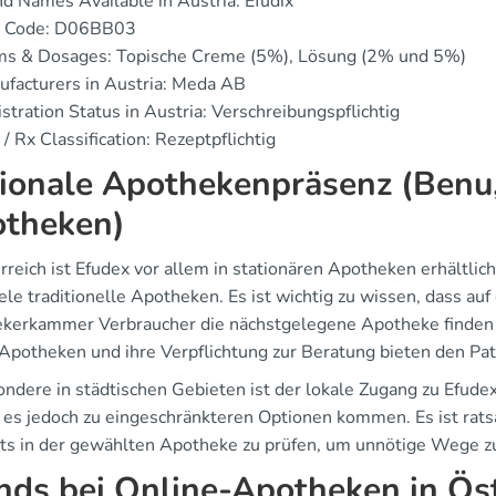
d Names Available in Austria: Efudix
 Code: D06BB03
ms & Dosages: Topische Creme (5%), Lösung (2% und 5%)
facturers in Austria: Meda AB
stration Status in Austria: Verschreibungspflichtig
/ Rx Classification: Rezeptpflichtig
ionale Apothekenpräsenz (Benu, 
theken)
erreich ist Efudex vor allem in stationären Apotheken erhältl
ele traditionelle Apotheken. Es ist wichtig zu wissen, dass au
kerkammer Verbraucher die nächstgelegene Apotheke finden k
 Apotheken und ihre Verpflichtung zur Beratung bieten den Pat
ondere in städtischen Gebieten ist der lokale Zugang zu Efudex
 es jedoch zu eingeschränkteren Optionen kommen. Es ist rats
ts in der gewählten Apotheke zu prüfen, um unnötige Wege z
nds bei Online-Apotheken in Ös