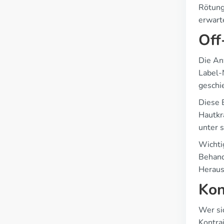
Rötung
erwart
Off
Die An
Label-
geschie
Diese 
Hautkr
unter 
Wichtig
Behand
Heraus
Kon
Wer si
Kontra