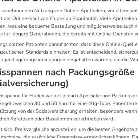
r zunehmenden Nutzung von Online-Apotheken, vor allem seit
t der Online-Kauf von Efudex an Popularität. Viele Apotheken
len, was eine bequeme Bestellung und möglicherweise auch nie
iv für jüngere Generationen, die bereits mit Online-Diensten ve
ngs sollten Patienten darauf achten, dass diese Online-Quelle
zeutischen Standards einhalten. Es ist entscheidend, sicherzus
chtigen Lagerungsbedingungen eingehalten wurden, um die Wir
isspannen nach Packungsgröße (
ialversicherung)
eisspanne für Efudex variiert je nach Apotheke und Packungsg
 Regel zwischen 30 und 50 Euro für eine 40g-Tube. Patiente
tützung von der Sozialversicherung erhalten, besonders wen
schen Keratosen oder Basaliomen verschrieben wird.
nt sich, Preisvergleiche anzustellen, um die besten Angebote 
utscheine, die zusätzliche Ersparnisse ermöglichen können. Da