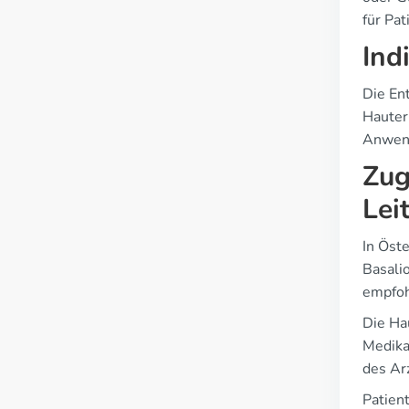
für Pat
Ind
Die En
Hauter
Anwend
Zug
Lei
In Öst
Basali
empfoh
Die Ha
Medika
des Ar
Patien