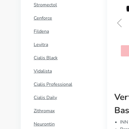
Stromectol
Cenforce
Fildena
A Ret
Levitra
KAUFEN
Cialis Black
Vidalista
Cialis Professional
Ver
Cialis Daily
Bas
Zithromax
INN 
Neurontin