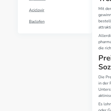
Mit de
Aciclovir
gewinn
bestel
Baclofen
attrakt
Allerdi
pharma
die ri
Pre
Soz
Die Pr
in der
Unters
aktini
Es loh
oder G