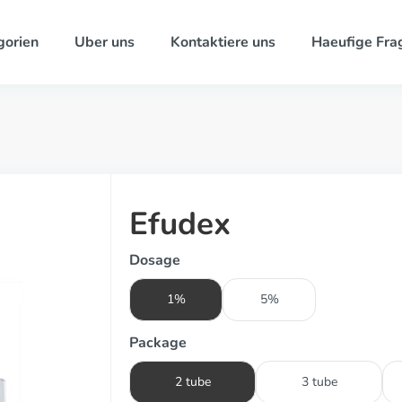
gorien
Uber uns
Kontaktiere uns
Haeufige Fra
Efudex
Dosage
1%
5%
Package
2 tube
3 tube