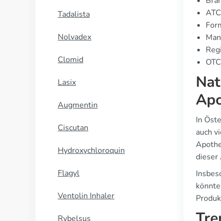
Bran
ATC
Tadalista
For
Nolvadex
Manu
Regi
Clomid
OTC 
Nat
Lasix
Apo
Augmentin
In Öst
Ciscutan
auch vi
Apothe
Hydroxychloroquin
dieser
Flagyl
Insbes
könnte
Ventolin Inhaler
Produk
Tre
Rybelsus