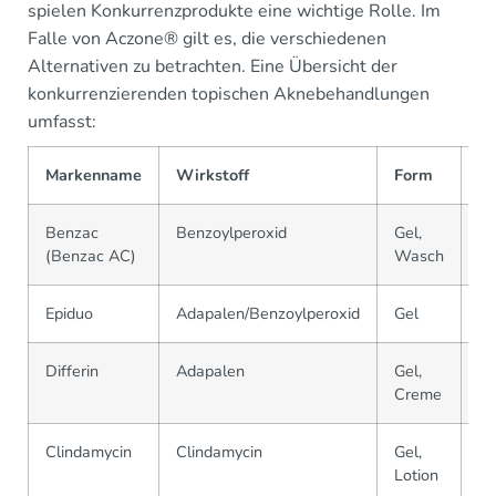
spielen Konkurrenzprodukte eine wichtige Rolle. Im
Falle von Aczone® gilt es, die verschiedenen
Alternativen zu betrachten. Eine Übersicht der
konkurrenzierenden topischen Aknebehandlungen
umfasst:
Markenname
Wirkstoff
Form
A
Benzac
Benzoylperoxid
Gel,
D
(Benzac AC)
Wasch
Epiduo
Adapalen/Benzoylperoxid
Gel
D
Differin
Adapalen
Gel,
D
Creme
Clindamycin
Clindamycin
Gel,
D
Lotion