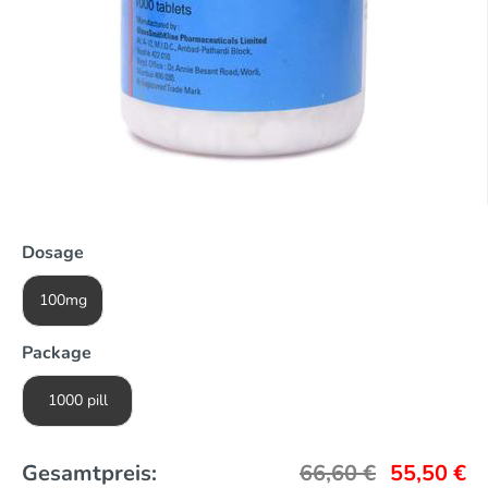
Dosage
100mg
Package
1000 pill
Gesamtpreis:
66,60
€
55,50
€