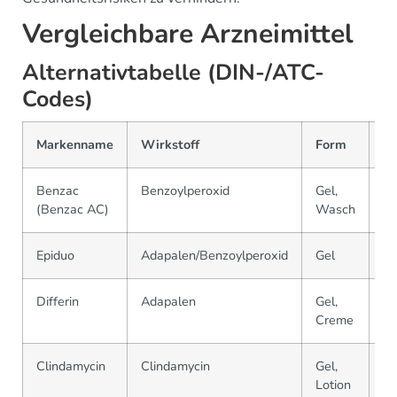
Vergleichbare Arzneimittel
Alternativtabelle (DIN-/ATC-
Codes)
Markenname
Wirkstoff
Form
A
Benzac
Benzoylperoxid
Gel,
D
(Benzac AC)
Wasch
Epiduo
Adapalen/Benzoylperoxid
Gel
D
Differin
Adapalen
Gel,
D
Creme
Clindamycin
Clindamycin
Gel,
D
Lotion