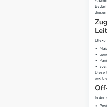
Anamne
Bedürf
diesem
Zug
Lei
Effexo
Maj
gene
Pan
soz
Diese I
und bi
Off
In der
Pos