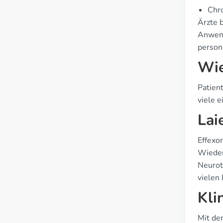
Chr
Ärzte b
Anwend
person
Wie
Patien
viele 
Lai
Effexo
Wieder
Neurot
vielen
Kli
Mit de