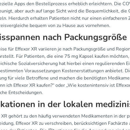
ezielle Apps den Bestellprozess erheblich erleichtern. Die 
eunigt, aber auch auf lange Sicht wird die Bequemlichkeit, die
eln. Hierdurch erhalten Patienten nicht nur einen einfachere
reisvergleiche bequem von zu Hause aus vornehmen.
isspannen nach Packungsgröße
eise für Effexor XR variieren je nach Packungsgröße und Regio
arstellt. Für Patienten, die eine 75 mg Kapsel kaufen möchten
ichische Sozialversicherung hat hierbei einen regulierenden E
bestimmten Voraussetzungen Kostenerstattungen anbietet. Di
ung für viele Betroffene und machen die benötigten Medikamente
nn ich Effexor XR kaufen?“ oder „Wie kostenintensiv ist Effexo
che Entscheidungen.
ikationen in der lokalen medizin
r XR gehört zu den häufig verwendeten Medikamenten in der ps
idung, Effexor XR zu verschreiben, berücksichtigen Fachärzte a