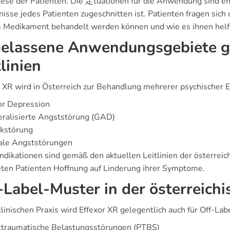
se der Patienten. Die 定tuationen für die Anwendung sind ents
nisse jedes Patienten zugeschnitten ist. Patienten fragen sich
 Medikament behandelt werden können und wie es ihnen helf
elassene Anwendungsgebiete g
tlinien
r XR wird in Österreich zur Behandlung mehrerer psychischer 
or Depression
ralisierte Angststörung (GAD)
ikstörung
iale Angststörungen
ndikationen sind gemäß den aktuellen Leitlinien der österreic
eten Patienten Hoffnung auf Linderung ihrer Symptome.
-Label-Muster in der österreichi
 klinischen Praxis wird Effexor XR gelegentlich auch für Off-
ttraumatische Belastungsstörungen (PTBS)