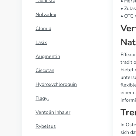
Tadalista
• Herst
• Zulas
Nolvadex
• OTC /
Ver
Clomid
Nat
Lasix
Effexo
Augmentin
tradit
bietet 
Ciscutan
unters
Hydroxychloroquin
flexib
einem 
Flagyl
inform
Tre
Ventolin Inhaler
In Öst
Rybelsus
sich da