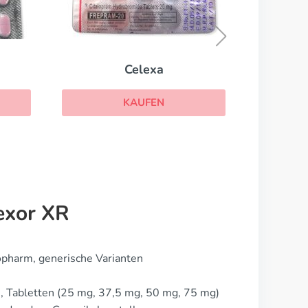
Abilify
KAUFEN
exor XR
opharm, generische Varianten
, Tabletten (25 mg, 37,5 mg, 50 mg, 75 mg)