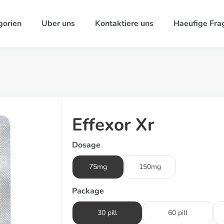
gorien
Uber uns
Kontaktiere uns
Haeufige Fra
Effexor Xr
Dosage
75mg
150mg
Package
30 pill
60 pill