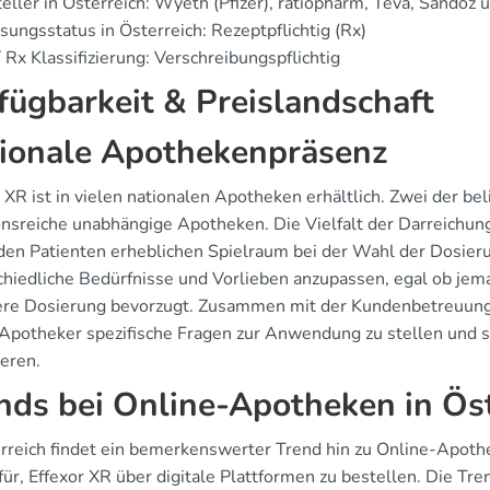
eller in Österreich: Wyeth (Pfizer), ratiopharm, Teva, Sandoz
sungsstatus in Österreich: Rezeptpflichtig (Rx)
 Rx Klassifizierung: Verschreibungspflichtig
fügbarkeit & Preislandschaft
ionale Apothekenpräsenz
r XR ist in vielen nationalen Apotheken erhältlich. Zwei der b
ionsreiche unabhängige Apotheken. Die Vielfalt der Darreichun
den Patienten erheblichen Spielraum bei der Wahl der Dosierun
chiedliche Bedürfnisse und Vorlieben anzupassen, egal ob jem
lere Dosierung bevorzugt. Zusammen mit der Kundenbetreuung vo
Apotheker spezifische Fragen zur Anwendung zu stellen und s
ieren.
nds bei Online-Apotheken in Ös
erreich findet ein bemerkenswerter Trend hin zu Online-Apoth
für, Effexor XR über digitale Plattformen zu bestellen. Die T