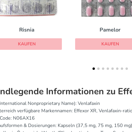
Pamelor
Celexa
KAUFEN
KAUFEN
ndlegende Informationen zu Eff
(International Nonproprietary Name): Venlafaxin
sterreich verfügbare Markennamen: Effexor XR, Venlafaxin-rati
-Code: N06AX16
aufsformen & Dosierungen: Kapseln (37,5 mg, 75 mg, 150 mg)