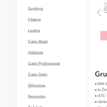
Cenforce
Fildena
Risnia
Levitra
KAUFEN
Cialis Black
Vidalista
Cialis Professional
Gru
Cialis Daily
• INN 
Zithromax
• In Ö
• ATC
Neurontin
• Verk