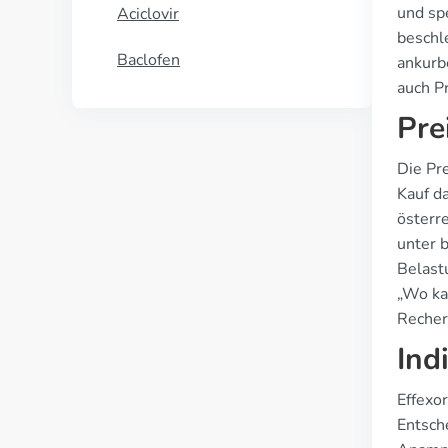
und sp
Aciclovir
beschl
Baclofen
ankurb
auch P
Pre
Die Pr
Kauf d
österre
unter 
Belast
„Wo ka
Recher
Ind
Effexo
Entsche