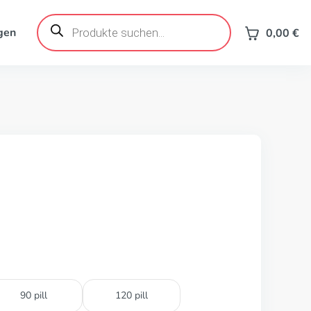
Products
search
gen
0,00
€
90 pill
120 pill