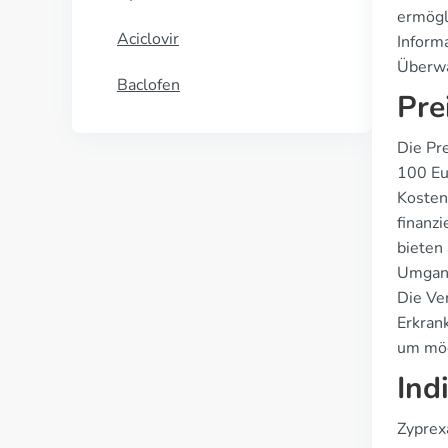
ermögl
Aciclovir
Inform
Überwa
Baclofen
Pre
Die Pre
100 Eu
Kosten
finanz
bieten 
Umgang
Die Ve
Erkran
um mög
Ind
Zyprexa