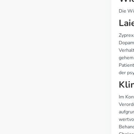
Die Wi
Lai
Zyprex
Dopami
Verhal
gehemm
Patien
der ps
Kli
Im Kon
Verord
aufgru
wertvol
Behand