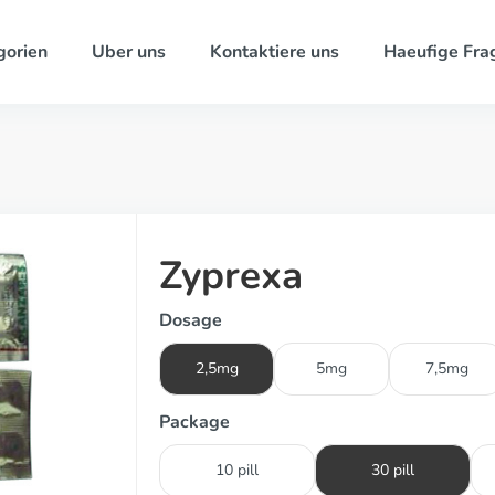
gorien
Uber uns
Kontaktiere uns
Haeufige Fra
Zyprexa
Dosage
2,5mg
5mg
7,5mg
Package
10 pill
30 pill