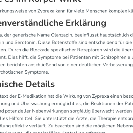
rkungsweise von Zyprexa kann für viele Menschen komplex kling
enverständliche Erklärung
a, der generische Name Olanzapin, beeinflusst hauptsächlich 
n und Serotonin. Diese Botenstoffe sind entscheidend für 
ten. Durch die Blockade spezifischer Rezeptoren wird die über
t. Dies hilft, die Symptome bei Patienten mit Schizophrenie u
ten berichten anschließend von einer deutlichen Verbesserung
ychotischen Symptome.
nische Details
text der E-Medikation hat die Wirkung von Zyprexa einen beson
nung und Überwachung ermöglicht es, die Reaktionen der Pati
nd potenzieller Nebenwirkungen sorgfältig überwacht werden m
les Hilfsmittel. Sie unterstützt die Ärzte, die Therapie ents
lung effektiv verläuft. Zu beachten sind die möglichen Neb