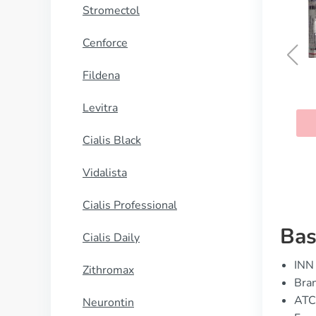
Stromectol
Cenforce
Fildena
Bupropion
Levitra
KAUFEN
Cialis Black
Vidalista
Cialis Professional
Bas
Cialis Daily
INN 
Zithromax
Bran
ATC
Neurontin