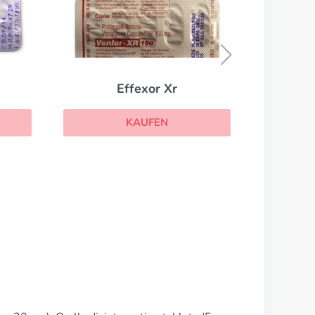
Amitriptyline
KAUFEN