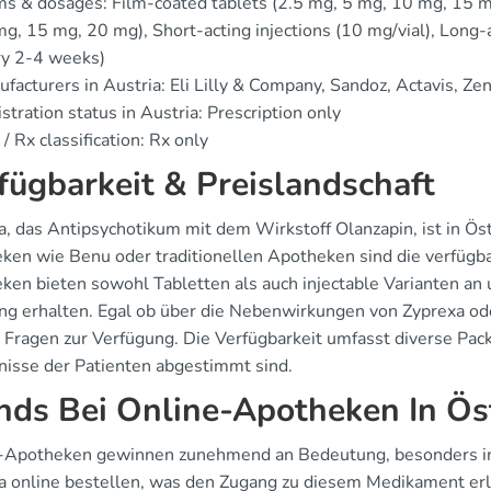
s & dosages: Film-coated tablets (2.5 mg, 5 mg, 10 mg, 15 mg
g, 15 mg, 20 mg), Short-acting injections (10 mg/vial), Long
ry 2-4 weeks)
facturers in Austria: Eli Lilly & Company, Sandoz, Actavis, Zen
stration status in Austria: Prescription only
/ Rx classification: Rx only
fügbarkeit & Preislandschaft
a, das Antipsychotikum mit dem Wirkstoff Olanzapin, ist in Öst
ken wie Benu oder traditionellen Apotheken sind die verfügb
en bieten sowohl Tabletten als auch injectable Varianten an u
ng erhalten. Egal ob über die Nebenwirkungen von Zyprexa ode
e Fragen zur Verfügung. Die Verfügbarkeit umfasst diverse Pac
nisse der Patienten abgestimmt sind.
nds Bei Online-Apotheken In Ös
-Apotheken gewinnen zunehmend an Bedeutung, besonders in
a online bestellen, was den Zugang zu diesem Medikament erle