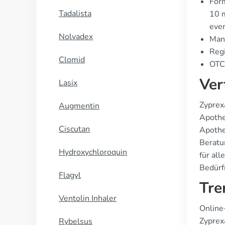
Form
Tadalista
10 m
eve
Nolvadex
Manu
Regi
Clomid
OTC 
Ver
Lasix
Zyprex
Augmentin
Apothe
Ciscutan
Apothek
Beratu
Hydroxychloroquin
für all
Bedürf
Flagyl
Tre
Ventolin Inhaler
Online
Zyprex
Rybelsus