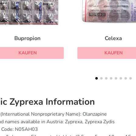
Celexa
Effexor Xr
KAUFEN
KAUFEN
ic Zyprexa Information
(International Nonproprietary Name): Olanzapine
d names available in Austria: Zyprexa, Zyprexa Zydis
 Code: N05AH03