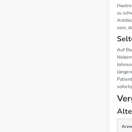
Hautre
zu sch
Antibi
sein, d
Sel
Auf Ba
Nebenw
Johnso
länger
Patien
soforti
Ver
Alte
Arzn