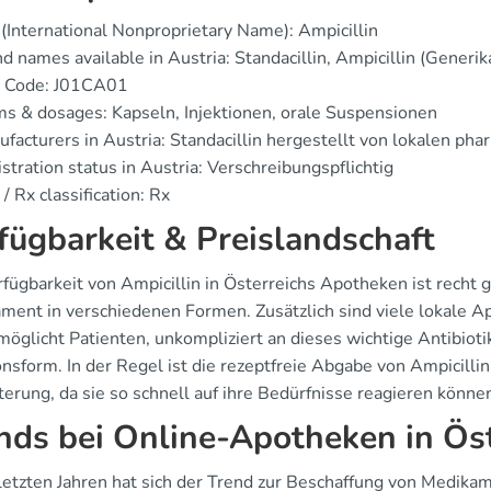
(International Nonproprietary Name): Ampicillin
d names available in Austria: Standacillin, Ampicillin (Generik
 Code: J01CA01
s & dosages: Kapseln, Injektionen, orale Suspensionen
facturers in Austria: Standacillin hergestellt von lokalen 
stration status in Austria: Verschreibungspflichtig
/ Rx classification: Rx
fügbarkeit & Preislandschaft
rfügbarkeit von Ampicillin in Österreichs Apotheken ist recht 
ment in verschiedenen Formen. Zusätzlich sind viele lokale Ap
möglicht Patienten, unkompliziert an dieses wichtige Antibioti
onsform. In der Regel ist die rezeptfreie Abgabe von Ampicillin
terung, da sie so schnell auf ihre Bedürfnisse reagieren könne
nds bei Online-Apotheken in Ös
 letzten Jahren hat sich der Trend zur Beschaffung von Medik