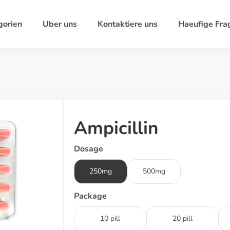
gorien
Uber uns
Kontaktiere uns
Haeufige Fra
Ampicillin
Dosage
250mg
500mg
Package
10 pill
20 pill