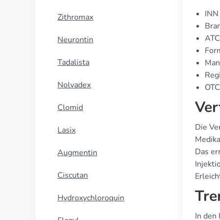
INN 
Zithromax
Bran
ATC
Neurontin
Form
Tadalista
Manu
Regi
Nolvadex
OTC 
Ver
Clomid
Die Ve
Lasix
Medika
Das er
Augmentin
Injekti
Ciscutan
Erleich
Tre
Hydroxychloroquin
In den