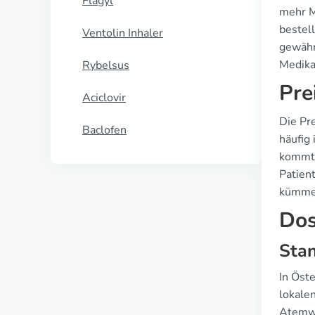
Flagyl
mehr M
bestel
Ventolin Inhaler
gewähr
Medika
Rybelsus
Pre
Aciclovir
Die Pr
Baclofen
häufig 
kommt o
Patien
kümme
Dos
Stan
In Öste
lokale
Atemwe