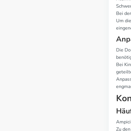
Schwere
Bei de
Um die
einge
Anp
Die Do
benöti
Bei Ki
geteil
Anpass
engmas
Kon
Häu
Ampici
Zu den