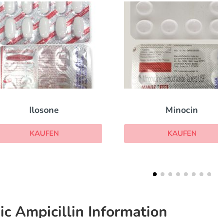
Minocin
Clarithromycin
KAUFEN
KAUFEN
ic Ampicillin Information