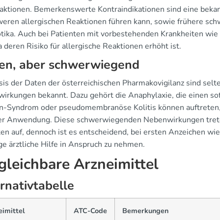
aktionen. Bemerkenswerte Kontraindikationen sind eine bekann
weren allergischen Reaktionen führen kann, sowie frühere s
otika. Auch bei Patienten mit vorbestehenden Krankheiten wi
a deren Risiko für allergische Reaktionen erhöht ist.
ten, aber schwerwiegend
sis der Daten der österreichischen Pharmakovigilanz sind sel
irkungen bekannt. Dazu gehört die Anaphylaxie, die einen sof
n-Syndrom oder pseudomembranöse Kolitis können auftreten,
er Anwendung. Diese schwerwiegenden Nebenwirkungen treten
ten auf, dennoch ist es entscheidend, bei ersten Anzeichen wi
ge ärztliche Hilfe in Anspruch zu nehmen.
gleichbare Arzneimittel
rnativtabelle
eimittel
ATC-Code
Bemerkungen