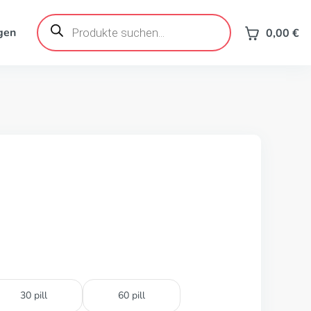
Products
search
gen
0,00
€
30 pill
60 pill