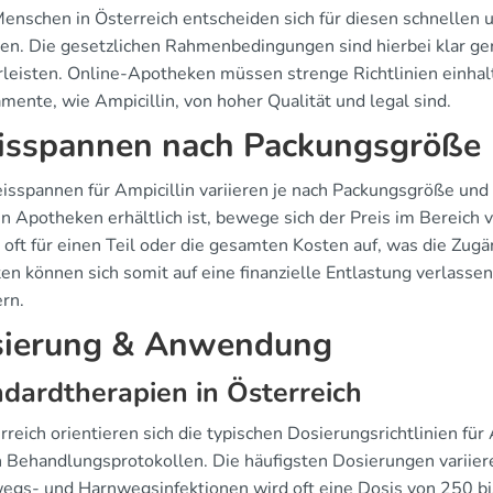
enschen in Österreich entscheiden sich für diesen schnell
len. Die gesetzlichen Rahmenbedingungen sind hierbei klar ger
leisten. Online-Apotheken müssen strenge Richtlinien einhal
mente, wie Ampicillin, von hoher Qualität und legal sind.
isspannen nach Packungsgröße
eisspannen für Ampicillin variieren je nach Packungsgröße und
in Apotheken erhältlich ist, bewege sich der Preis im Bereich 
ft für einen Teil oder die gesamten Kosten auf, was die Zugän
ten können sich somit auf eine finanzielle Entlastung verlasse
rn.
ierung & Anwendung
dardtherapien in Österreich
rreich orientieren sich die typischen Dosierungsrichtlinien für
n Behandlungsprotokollen. Die häufigsten Dosierungen variiere
gs- und Harnwegsinfektionen wird oft eine Dosis von 250 bi