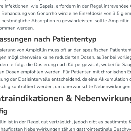
 Infektionen, wie Sepsis, erfordern in der Regel intravenöse 
r Behandlung von Gonorrhö wird eine Einzeldosis von 3,5 g em
 bestmögliche Absorption zu gewährleisten, sollte Ampicillin
nommen werden.
assungen nach Patiententyp
sierung von Ampicillin muss oft an den spezifischen Patient
gen möglicherweise keine reduzierten Dosen, außer bei vorli
ndern erfolgt die Dosierung nach Körpergewicht, wobei für Säu
ten Dosen empfohlen werden. Für Patienten mit chronischen Er
ung der Dosisintervalle entscheidend, da eine Akkumulation de
chig kontrolliert werden, um unerwünschte Nebenwirkungen
traindikationen & Nebenwirkun
fig
llin ist in der Regel gut verträglich, jedoch gibt es bestimmt
 häufigsten Nebenwirkungen zählen gastrointestinale Beschwe