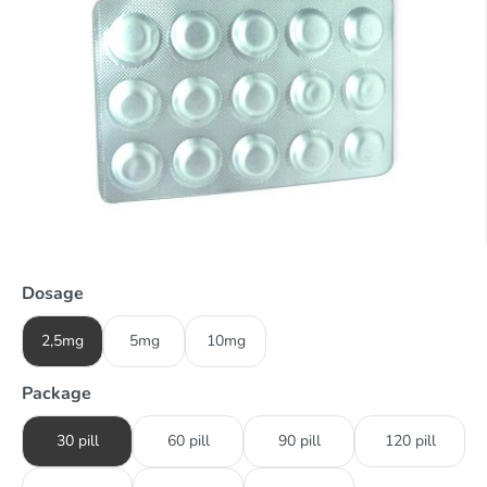
Dosage
2,5mg
5mg
10mg
Package
30 pill
60 pill
90 pill
120 pill