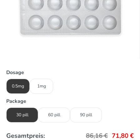
Dosage
0.5mg
1mg
Package
30 pill
60 pill
90 pill
Gesamtpreis:
86,16
€
71,80
€