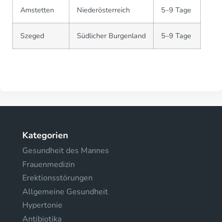
Amstetten
Niederösterreich
5–9 Tage
Szeged
Südlicher Burgenland
5–9 Tage
Kategorien
Gesundheit des Mannes
Frauenmedizin
Erektionsstörungen
Allgemeine Gesundheit
Hypertonie
Antibiotika