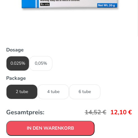
Dosage
0.025%
0,05%
Package
2 tube
4 tube
6 tube
Gesamtpreis:
14,52
€
12,10
€
IN DEN WARENKORB