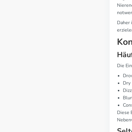
Nieren
notwen
Daher 
erziele
Kon
Häu
Die Ei
Dro
Dry
Dizz
Blur
Cons
Diese 
Nebenw
Sel