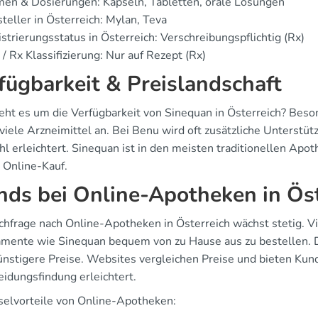
en & Dosierungen: Kapseln, Tabletten, orale Lösungen
teller in Österreich: Mylan, Teva
strierungsstatus in Österreich: Verschreibungspflichtig (Rx)
/ Rx Klassifizierung: Nur auf Rezept (Rx)
fügbarkeit & Preislandschaft
eht es um die Verfügbarkeit von Sinequan in Österreich? Bes
 viele Arzneimittel an. Bei Benu wird oft zusätzliche Unterst
 erleichtert. Sinequan ist in den meisten traditionellen Apoth
n Online-Kauf.
nds bei Online-Apotheken in Ös
chfrage nach Online-Apotheken in Österreich wächst stetig. V
mente wie Sinequan bequem von zu Hause aus zu bestellen. D
ünstigere Preise. Websites vergleichen Preise und bieten Ku
eidungsfindung erleichtert.
selvorteile von Online-Apotheken: