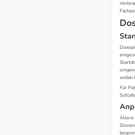
Verbra
Fachpe
Dos
Stan
Doxepi
einges
Startd
eingen
wobei 
Für Pa
Schlaf
Anp
Ältere
Dosier
begonn