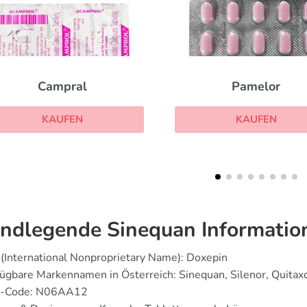
Pamelor
Celexa
KAUFEN
KAUFEN
ndlegende Sinequan Informatio
(International Nonproprietary Name): Doxepin
ügbare Markennamen in Österreich: Sinequan, Silenor, Quitax
-Code: N06AA12