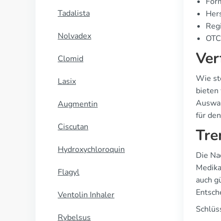
Form
Tadalista
Hers
Regi
Nolvadex
OTC 
Ver
Clomid
Wie st
Lasix
bieten
Auswahl
Augmentin
für de
Ciscutan
Tre
Hydroxychloroquin
Die Na
Medika
Flagyl
auch g
Entsch
Ventolin Inhaler
Schlüs
Rybelsus