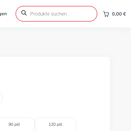
Products
search
gen
0,00
€
90 pill
120 pill