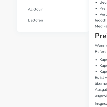
Beq
Prei
Aciclovir
Vert
Baclofen
Jedoch 
Medika
Pre
Wenn e
Refere
Kap
Kap
Kap
Es ist 
überne
Ausgab
angewi
Insgesa