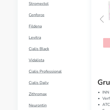
Stromectol
Cenforce
Fildena
Campral
Levitra
KAUFEN
Cialis Black
Vidalista
Cialis Professional
Gru
Cialis Daily
INN 
Zithromax
Verf
ATC
Neurontin