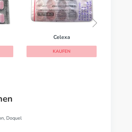
Abilify
KAUFEN
nen
on, Doquel