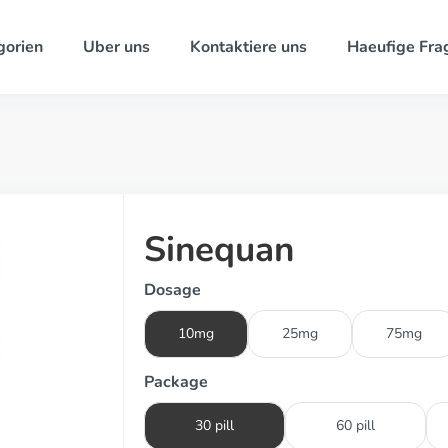
gorien
Uber uns
Kontaktiere uns
Haeufige Fra
Sinequan
Dosage
10mg
25mg
75mg
Package
30 pill
60 pill