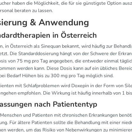
ucher haben die Möglichkeit, die für sie günstigste Option au
rsonal beraten zu lassen.
ierung & Anwendung
dardtherapien in Österreich
n, in Österreich als Sinequan bekannt, wird häufig zur Beha
etzt. Die Standarddosierung hängt von der Schwere der Erkran
osis von 75 mg pro Tag angegeben, die entweder einmal täglic
ommen werden kann. Diese Dosis kann auf ein übliches Berei
bei Bedarf Höhen bis zu 300 mg pro Tag möglich sind.
tienten mit Schlafproblemen wird Doxepin in der Form von Sile
engehen empfohlen. Die Wirkung ist häufig innerhalb von 1 b
assungen nach Patiententyp
 Menschen und Patienten mit chronischen Erkrankungen benöt
ung. Für ältere Patienten sollte die Behandlung mit einer nie
en werden, um das Risiko von Nebenwirkungen zu minimieren.