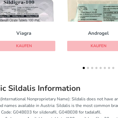
Androgel
Fildena
KAUFEN
KAUFEN
ic Sildalis Information
(International Nonproprietary Name): Sildalis does not have an 
d names available in Austria: Sildalis is the most common br
Code: G04BE03 for sildenafil, G04BE08 for tadalafil.