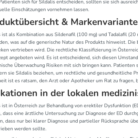
atienten sich für Sildalis entscheiden, sollten sie sich ausre
duelle Einschätzungen vornehmen lassen.
duktübersicht & Markenvariant
s ist als Kombination aus Sildenafil (100 mg) und Tadalafil (20 
en, was auf die generische Natur des Produkts hinweist. Die be
en vertrieben wird. Die rechtliche Klassifizierung in Österreic
zept angeboten wird. Es ist entscheidend, sich diesen Umsta
nische Überwachung Risiken mit sich bringen kann. Patienten 
ern sie Sildalis beziehen, um rechtliche und gesundheitliche 
eit ist es ratsam, den Arzt oder Apotheker um Rat zu fragen, 
ikationen in der lokalen medizin
s ist in Österreich zur Behandlung von erektiler Dysfunktion (
, dass eine ärztliche Untersuchung zur Diagnose der ED durchg
n, dass nur bei klarer Diagnose und partieller Rücksprache ü
rieben werden sollte.