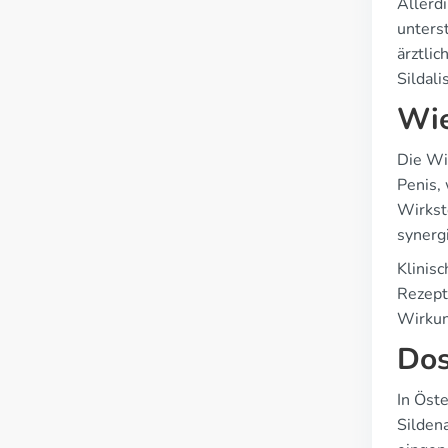
Allerd
unters
ärztli
Sildal
Wie
Die Wir
Penis,
Wirkst
synerg
Klinis
Rezept
Wirkun
Dos
In Öst
Silden