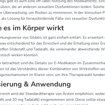
ings gibt es auch eine off-label Nutzung des Medikaments. Eini
tützen, die an anderen sexuellen Dysfunktionen leiden. Solc
che Überwachung, um Risiken zu minimieren. In der klinischen P
is als Lösung für herausfordernde Fälle von sexueller Dysfunkt
 es im Körper wirkt
kungsweise von Sildalis ist ganz einfach erklärt: Es erweitert
 was entscheidend für das Erreichen und die Erhaltung einer Er
offen Sildenafil und Tadalafil, die voneinander abweichende 
istisch wirken könnten.
ch betrachtet sind die Details zur E-Medikation im Zusammenha
en ist das Verständnis dieser Kombination von Wirkstoffen wich
gsmechanismen im Klaren sein, um ihre Therapiewahl fundiert
ierung & Anwendung
erreich wird die Standardtherapie von Ärzten empfohlen, wobei
afil und 20 mg Tadalafil) eingenommen wird. Diese sollte etwa