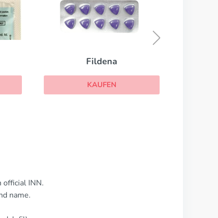
Sildamax
KAUFEN
official INN.
and name.