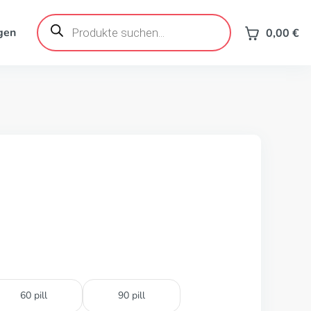
Products
search
gen
0,00
€
60 pill
90 pill