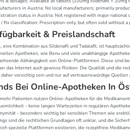
s & dosages: Available as tablets (100mg sildenafil + 20mg ta
facturers in Austria: No local manufacturers; primarily produ
stration status in Austria: Not registered with major national 
/ Rx classification: Prescription-only, but often sold without a 
fügbarkeit & Preislandschaft
s, eine Kombination aus Sildenafil und Tadalafil, ist hauptsäch
ionellen Apotheken, wie Benu und viele unabhängige Apotheken
achsende Abhängigkeit von Online-Plattformen. Diese sind be
er das Internet auch gewisse Risiken. Die Qualität und die rec
 daher vorsichtig sein und nur auf vertrauenswürdige Quellen 
nds Bei Online-Apotheken In Ös
mehr Patienten nutzen Online-Apotheken für die Medikamenten
emlichkeit – keine langen Wartezeiten in regulären Apotheke
ymität – besonders wichtig bei sensiblen Themen wie erektil
ngs sind die rechtlichen Grundlagen oft unklar, und die Sicher
ich spezielle Plattformen existieren, die rezeptfreie Medikame