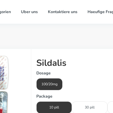
gorien
Uber uns
Kontaktiere uns
Haeufige Fra
Sildalis
Dosage
100/20mg
Package
10 pill
30 pill