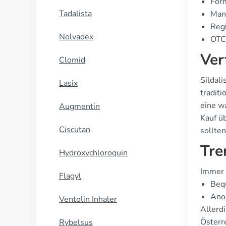
Form
Tadalista
Manu
Regi
Nolvadex
OTC 
Ver
Clomid
Sildali
Lasix
tradit
eine w
Augmentin
Kauf üb
Ciscutan
sollten
Tre
Hydroxychloroquin
Immer 
Flagyl
Bequ
Anon
Ventolin Inhaler
Allerdi
Österre
Rybelsus