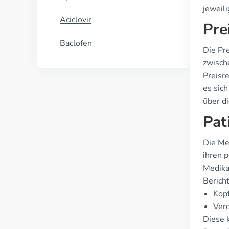
jeweili
Aciclovir
Pre
Baclofen
Die Pre
zwisch
Preisre
es sic
über d
Pat
Die Me
ihren 
Medika
Berich
Kop
Ver
Diese k