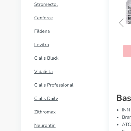
Stromectol
Cenforce
Fildena
Viagra
Levitra
KAUFEN
Cialis Black
Vidalista
Cialis Professional
Bas
Cialis Daily
INN 
Zithromax
Bran
ATC 
Neurontin