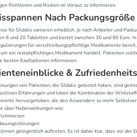
gen Richtlinien und Risiken im Voraus zu informieren.
isspannen Nach Packungsgröße
ise für Sildalis variieren erheblich, je nach Anbieter und Pac
en 6 und 20 Tabletten und kostet zwischen 30 und 80 Euro. In 
gulierungen für verschreibungspflichtige Medikamente bereit, wa
h um ein rezeptpflichtiges Medikament handelt. Patienten soll
ie besten Kaufoptionen informieren.
ienteneinblicke & Zufriedenheit
inungen von Patienten, die Sildalis getestet haben, sind gemi
positiven Erfahrungen und loben die Kombination der Wirkstoff
ments hervorgehoben, die den Anwendern zu mehr Selbstvertrau
te über Nebenwirkungen wie:
fschmerzen
dauungsstörungen
önnen gelegentlich auftreten. Es ist daher klar, dass vor der E