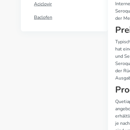
Interne
Aciclovir
Seroque
Baclofen
der Me
Pre
Typisc
hat ei
und Se
Seroqu
der Rü
Ausgab
Pro
Quetiap
angebo
erhält
je nac