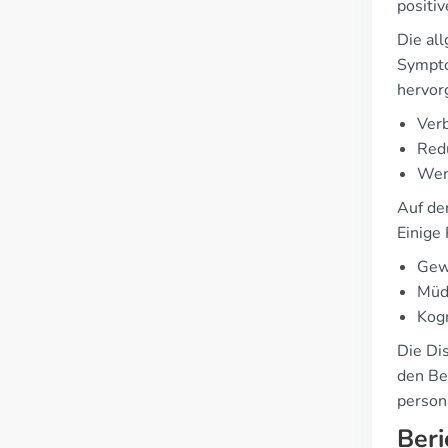
positi
Die al
Sympto
hervor
Ver
Red
Weni
Auf de
Einige
Gew
Müdi
Kogn
Die Di
den Bet
person
Beri