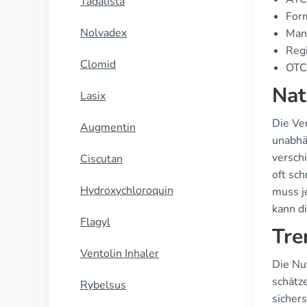
Tadalista
For
Nolvadex
Manu
Regi
Clomid
OTC 
Nat
Lasix
Die Ve
Augmentin
unabhä
versch
Ciscutan
oft sc
Hydroxychloroquin
muss j
kann d
Flagyl
Tre
Ventolin Inhaler
Die Nu
schätz
Rybelsus
sicher