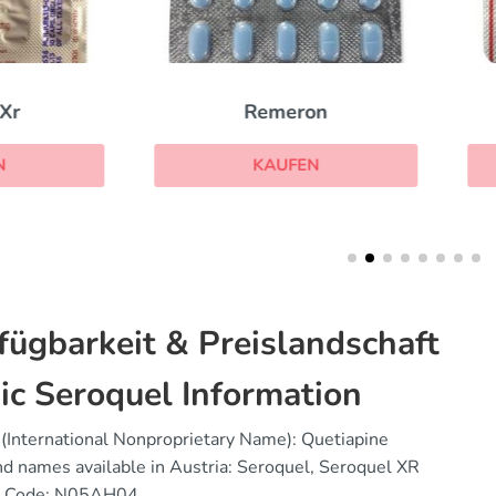
Remeron
Abilify
KAUFEN
KAUFEN
fügbarkeit & Preislandschaft
ic Seroquel Information
(International Nonproprietary Name): Quetiapine
d names available in Austria: Seroquel, Seroquel XR
 Code: N05AH04