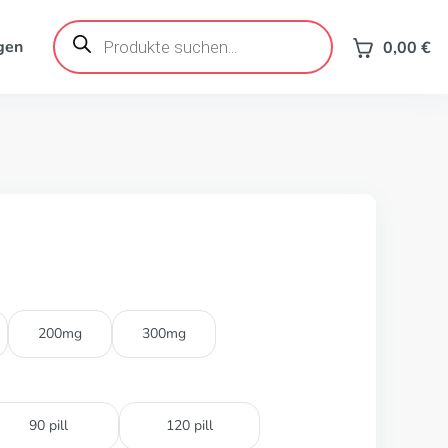
Products
search
gen
0,00
€
200mg
300mg
90 pill
120 pill