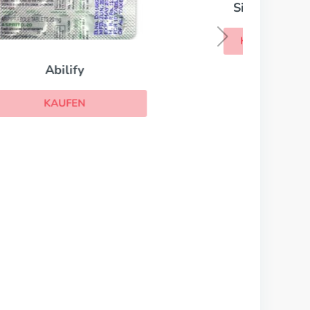
Sinequan
KAUFEN