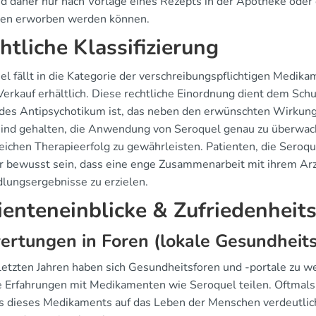
nd daher nur nach Vorlage eines Rezepts in der Apotheke oder 
en erworben werden können.
htliche Klassifizierung
l fällt in die Kategorie der verschreibungspflichtigen Medika
Verkauf erhältlich. Diese rechtliche Einordnung dient dem Schu
des Antipsychotikum ist, das neben den erwünschten Wirkung
sind gehalten, die Anwendung von Seroquel genau zu überwach
reichen Therapieerfolg zu gewährleisten. Patienten, die Seroq
r bewusst sein, dass eine enge Zusammenarbeit mit ihrem Arzt
lungsergebnisse zu erzielen.
ienteneinblicke & Zufriedenheit
rtungen in Foren (lokale Gesundheits
 letzten Jahren haben sich Gesundheitsforen und -portale zu w
re Erfahrungen mit Medikamenten wie Seroquel teilen. Oftmals 
ss dieses Medikaments auf das Leben der Menschen verdeutlich