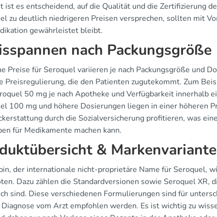
t ist es entscheidend, auf die Qualität und die Zertifizierung
l zu deutlich niedrigeren Preisen versprechen, sollten mit Vo
dikation gewährleistet bleibt.
isspannen nach Packungsgröße
he Preise für Seroquel variieren je nach Packungsgröße und Do
ne Preisregulierung, die den Patienten zugutekommt. Zum Beis
roquel 50 mg je nach Apotheke und Verfügbarkeit innerhalb ei
el 100 mg und höhere Dosierungen liegen in einer höheren Pr
ckerstattung durch die Sozialversicherung profitieren, was ein
en für Medikamente machen kann.
duktübersicht & Markenvariant
in, der internationale nicht-proprietäre Name für Seroquel, w
ten. Dazu zählen die Standardversionen sowie Seroquel XR, di
lich sind. Diese verschiedenen Formulierungen sind für unters
h Diagnose vom Arzt empfohlen werden. Es ist wichtig zu wissen