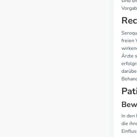
sind u
Vorgab
Rec
Seroque
freien 
wirken
Ärzte 
erfolg
darübe
Behand
Pat
Bewe
In den
die ih
Einflu