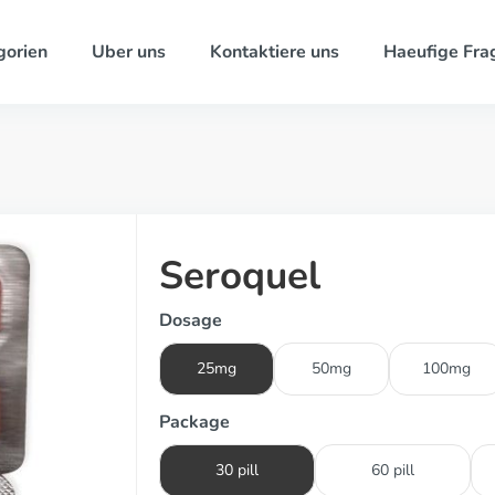
gorien
Uber uns
Kontaktiere uns
Haeufige Fra
Seroquel
Dosage
25mg
50mg
100mg
Package
30 pill
60 pill