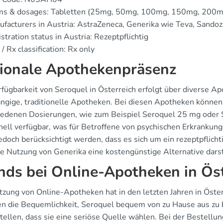
ms & dosages: Tabletten (25mg, 50mg, 100mg, 150mg, 200
facturers in Austria: AstraZeneca, Generika wie Teva, Sandoz
stration status in Austria: Rezeptpflichtig
/ Rx classification: Rx only
ionale Apothekenpräsenz
rfügbarkeit von Seroquel in Österreich erfolgt über diverse 
ngige, traditionelle Apotheken. Bei diesen Apotheken können 
iedenen Dosierungen, wie zum Beispiel Seroquel 25 mg oder 
hnell verfügbar, was für Betroffene von psychischen Erkrankung
edoch berücksichtigt werden, dass es sich um ein rezeptpflich
ie Nutzung von Generika eine kostengünstige Alternative darst
nds bei Online-Apotheken in Ös
tzung von Online-Apotheken hat in den letzten Jahren in Öst
en die Bequemlichkeit, Seroquel bequem von zu Hause aus zu b
stellen, dass sie eine seriöse Quelle wählen. Bei der Bestel