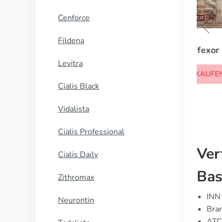
Cenforce
Fildena
Effexor Xr
Levitra
KAUFEN
Cialis Black
Vidalista
Cialis Professional
Ver
Cialis Daily
Bas
Zithromax
INN 
Neurontin
Bran
ATC