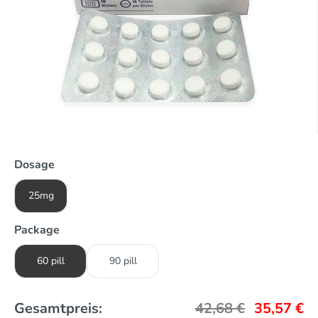
Dosage
25mg
Package
60 pill
90 pill
Gesamtpreis:
42,68
€
35,57
€