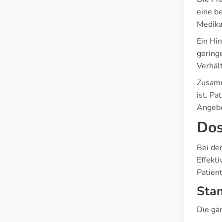
eine b
Medika
Ein Hin
geringe
Verhält
Zusamme
ist. P
Angebo
Dos
Bei der
Effekti
Patien
Stan
Die gä