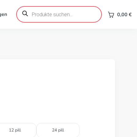
Products
search
gen
0,00
€
12 pill
24 pill