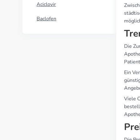
Aciclovir
Zwisch
städti
Baclofen
möglic
Tre
Die Zu
Apothe
Patien
Ein Ver
günstig
Angebo
Viele 
bestell
Apothe
Pre
Die Pre