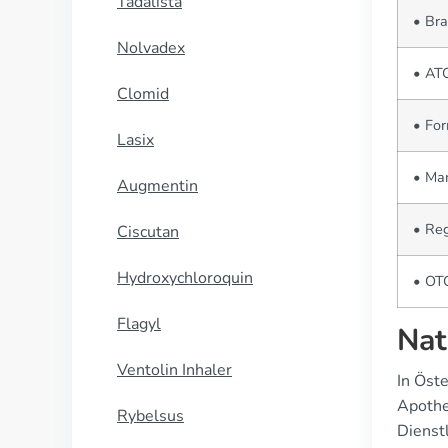
Tadalista
• Bra
Nolvadex
• AT
Clomid
• Fo
Lasix
• Man
Augmentin
• Reg
Ciscutan
Hydroxychloroquin
• OTC
Flagyl
Nat
Ventolin Inhaler
In Öst
Apothe
Rybelsus
Dienst