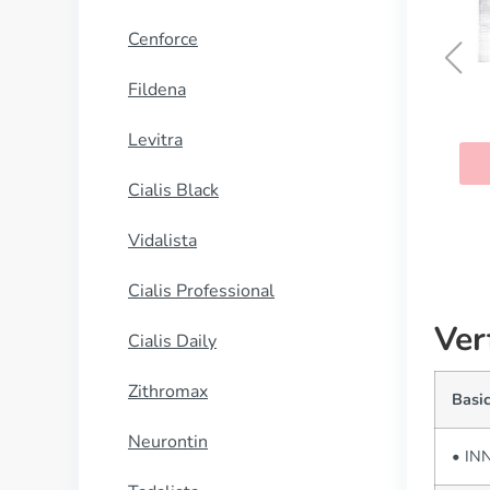
Cenforce
Fildena
Kamagra Oral Jelly
Levitra
KAUFEN
Cialis Black
Vidalista
Cialis Professional
Ver
Cialis Daily
Zithromax
Basic
Neurontin
• INN