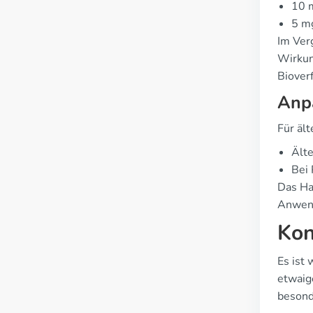
10 m
5 mg
Im Ver
Wirkung
Bioverf
Anp
Für äl
Älte
Bei
Das Hau
Anwend
Kon
Es ist
etwaig
besond