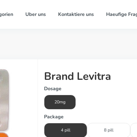
gorien
Uber uns
Kontaktiere uns
Haeufige Fra
Brand Levitra
Dosage
20mg
Package
4 pill
8 pill