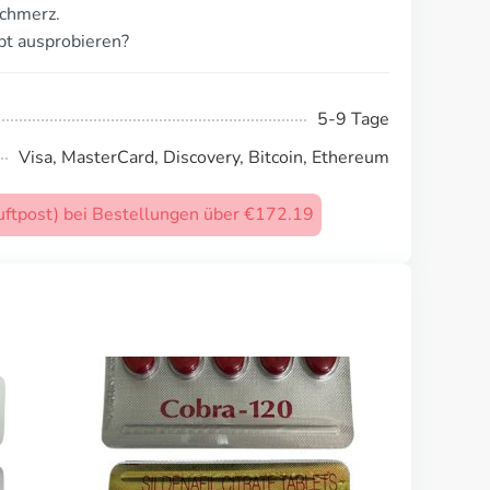
schmerz.
pt ausprobieren?
5-9 Tage
Visa, MasterCard, Discovery, Bitcoin, Ethereum
uftpost) bei Bestellungen über €172.19