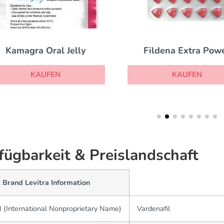
Fildena Extra Power
Cobra 120
KAUFEN
KAUFEN
fügbarkeit & Preislandschaft
 Brand Levitra Information
 (International Nonproprietary Name)
Vardenafil