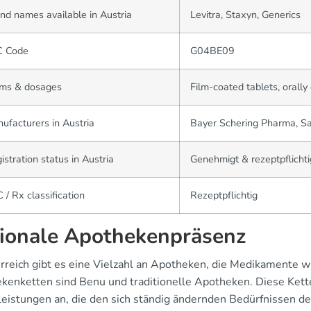
nd names available in Austria
Levitra, Staxyn, Generics
C Code
G04BE09
rms & dosages
Film-coated tablets, orally 
ufacturers in Austria
Bayer Schering Pharma, S
istration status in Austria
Genehmigt & rezeptpflichti
 / Rx classification
Rezeptpflichtig
ionale Apothekenpräsenz
erreich gibt es eine Vielzahl an Apotheken, die Medikamente w
kenketten sind Benu und traditionelle Apotheken. Diese Kette
leistungen an, die den sich ständig ändernden Bedürfnissen d