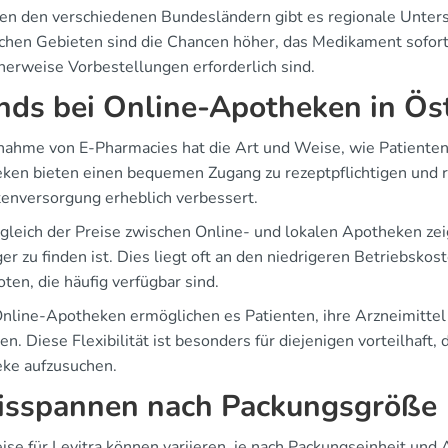
en den verschiedenen Bundesländern gibt es regionale Untersch
schen Gebieten sind die Chancen höher, das Medikament sofort
herweise Vorbestellungen erforderlich sind.
nds bei Online-Apotheken in Ös
nahme von E-Pharmacies hat die Art und Weise, wie Patienten
ken bieten einen bequemen Zugang zu rezeptpflichtigen und 
tenversorgung erheblich verbessert.
gleich der Preise zwischen Online- und lokalen Apotheken zeigt
er zu finden ist. Dies liegt oft an den niedrigeren Betriebsko
ten, die häufig verfügbar sind.
Online-Apotheken ermöglichen es Patienten, ihre Arzneimittel 
en. Diese Flexibilität ist besonders für diejenigen vorteilhaft
ke aufzusuchen.
isspannen nach Packungsgröße
ise für Levitra können variieren, je nach Packungseinheit und 