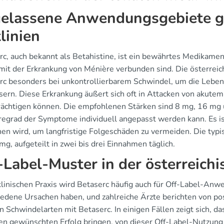
elassene Anwendungsgebiete g
tlinien
rc, auch bekannt als Betahistine, ist ein bewährtes Medikam
 mit der Erkrankung von Ménière verbunden sind. Die österreic
rc besonders bei unkontrollierbarem Schwindel, um die Lebens
sern. Diese Erkrankung äußert sich oft in Attacken von akutem 
rächtigen können. Die empfohlenen Stärken sind 8 mg, 16 mg 
egrad der Symptome individuell angepasst werden kann. Es ist
en wird, um langfristige Folgeschäden zu vermeiden. Die typi
mg, aufgeteilt in zwei bis drei Einnahmen täglich.
-Label-Muster in der österreichi
 klinischen Praxis wird Betaserc häufig auch für Off-Label-An
iedene Ursachen haben, und zahlreiche Ärzte berichten von po
n Schwindelarten mit Betaserc. In einigen Fällen zeigt sich, 
den gewünschten Erfolg bringen, von dieser Off-Label-Nutzung 