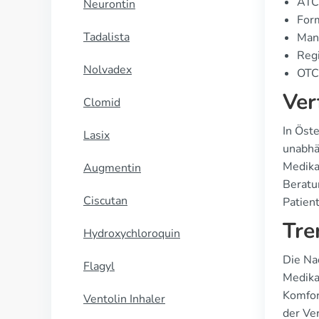
ATC
Neurontin
For
Tadalista
Manu
Regi
Nolvadex
OTC 
Ver
Clomid
In Öste
Lasix
unabhä
Medika
Augmentin
Beratun
Ciscutan
Patien
Tre
Hydroxychloroquin
Die Na
Flagyl
Medika
Komfor
Ventolin Inhaler
der Ve