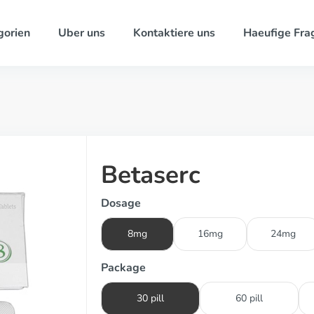
gorien
Uber uns
Kontaktiere uns
Haeufige Fra
Betaserc
Dosage
8mg
16mg
24mg
Package
30 pill
60 pill