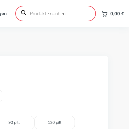
Products
search
gen
0,00
€
90 pill
120 pill