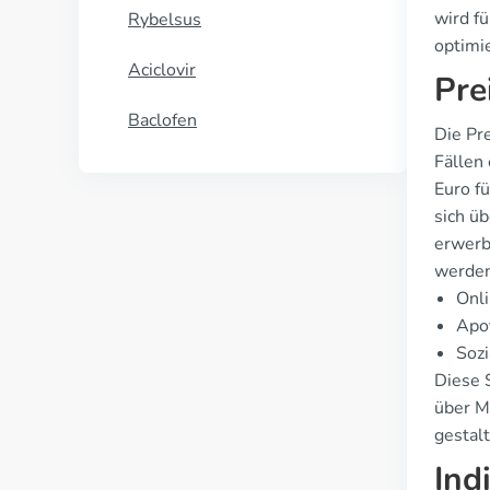
wird fü
Rybelsus
optimi
Aciclovir
Pre
Baclofen
Die Pr
Fällen
Euro f
sich üb
erwerbe
werden
Onli
Apo
Sozi
Diese S
über M
gestal
Ind