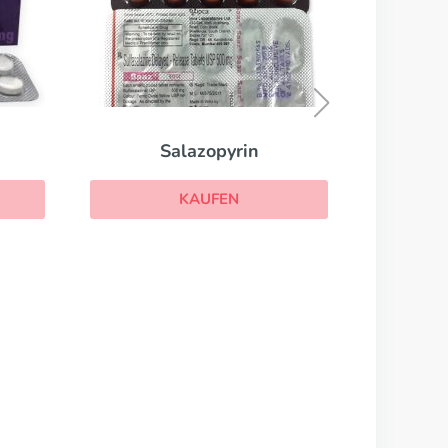
Aricept
KAUFEN