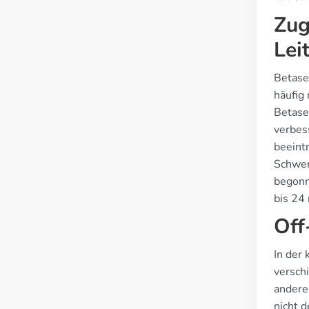
Zug
Lei
Betase
häufig
Betase
verbes
beeint
Schwer
begonn
bis 24 
Off
In der
versch
andere
nicht 