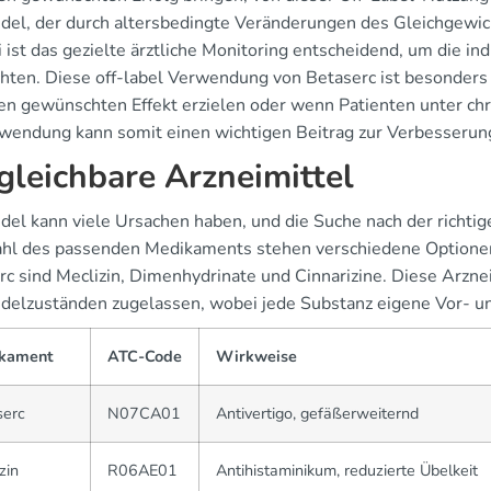
del, der durch altersbedingte Veränderungen des Gleichgewic
 ist das gezielte ärztliche Monitoring entscheidend, um die in
hten. Diese off-label Verwendung von Betaserc ist besonders
den gewünschten Effekt erzielen oder wenn Patienten unter chro
wendung kann somit einen wichtigen Beitrag zur Verbesserung
gleichbare Arzneimittel
del kann viele Ursachen haben, und die Suche nach der richti
hl des passenden Medikaments stehen verschiedene Optionen
rc sind Meclizin, Dimenhydrinate und Cinnarizine. Diese Arzne
delzuständen zugelassen, wobei jede Substanz eigene Vor- und
kament
ATC-Code
Wirkweise
serc
N07CA01
Antivertigo, gefäßerweiternd
zin
R06AE01
Antihistaminikum, reduzierte Übelkeit