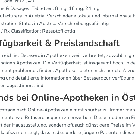
 Code: N07CA01
ms & Dosages: Tabletten: 8 mg, 16 mg, 24 mg
facturers in Austria: Verschiedene lokale und internationale 
stration Status in Austria: Verschreibungspflichtig
/ Rx Classification: Rezeptpflichtig
fügbarkeit & Preislandschaft
rreich ist Betaserc in Apotheken weit verbreitet, sowohl in g
ngigen Apotheken. Die Verfügbarkeit ist insgesamt hoch. In d
ment problemlos finden. Apotheker bieten nicht nur die Arznei
g und detaillierte Informationen über Betaserc zur Verfügung, 
ten abgestimmt sind.
nds bei Online-Apotheken in Ös
chfrage nach Online-Apotheken nimmt spürbar zu. Immer mehr
mente wie Betaserc bequem zu erwerben. Diese modernen Ein
t der Hauszustellung, sondern oft auch günstigere Preise im 
rkaufszahlen zeigt, dass insbesondere jüngere Patienten dies