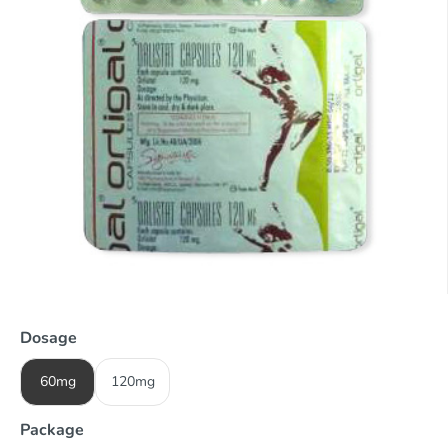
Dosage
60mg
120mg
Package