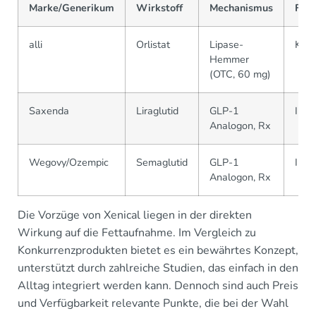
Marke/Generikum
Wirkstoff
Mechanismus
For
alli
Orlistat
Lipase-
Kaps
Hemmer
(OTC, 60 mg)
Saxenda
Liraglutid
GLP-1
Injek
Analogon, Rx
Wegovy/Ozempic
Semaglutid
GLP-1
Injek
Analogon, Rx
Die Vorzüge von Xenical liegen in der direkten
Wirkung auf die Fettaufnahme. Im Vergleich zu
Konkurrenzprodukten bietet es ein bewährtes Konzept,
unterstützt durch zahlreiche Studien, das einfach in den
Alltag integriert werden kann. Dennoch sind auch Preis
und Verfügbarkeit relevante Punkte, die bei der Wahl