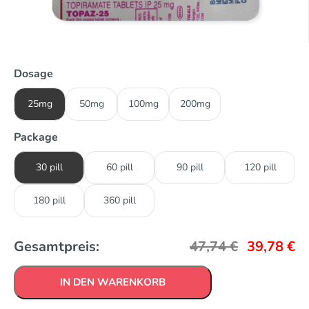
Dosage
25mg
50mg
100mg
200mg
Package
30 pill
60 pill
90 pill
120 pill
180 pill
360 pill
Gesamtpreis:
47,74
€
39,78
€
IN DEN WARENKORB