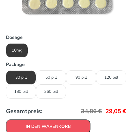
Dosage
10mg
Package
30 pill
60 pill
90 pill
120 pill
180 pill
360 pill
Gesamtpreis:
34,86
€
29,05
€
IN DEN WARENKORB