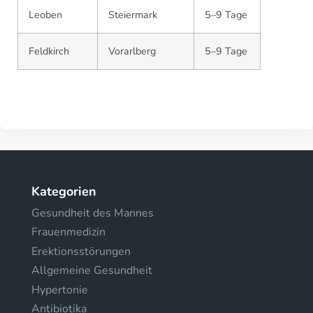
Leoben
Steiermark
5–9 Tage
Feldkirch
Vorarlberg
5–9 Tage
Kategorien
Gesundheit des Mannes
Frauenmedizin
Erektionsstörungen
Allgemeine Gesundheit
Hypertonie
Antibiotika