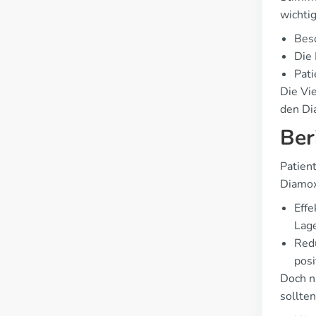
wichtig
Bes
Die 
Pati
Die Vie
den Dia
Ber
Patien
Diamox
Effe
Lag
Redu
posi
Doch n
sollten