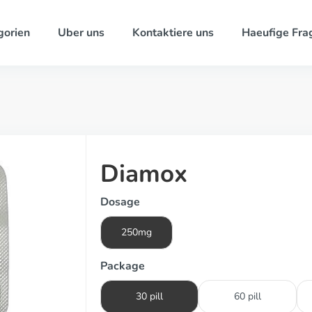
gorien
Uber uns
Kontaktiere uns
Haeufige Fra
Diamox
Dosage
250mg
Package
30 pill
60 pill