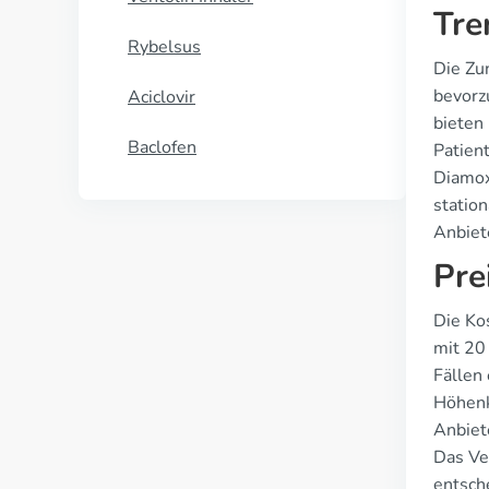
Tre
Rybelsus
Die Zu
bevorz
Aciclovir
bieten
Baclofen
Patien
Diamox
station
Anbiet
Pre
Die Ko
mit 20
Fällen
Höhenk
Anbiete
Das Ve
entsch