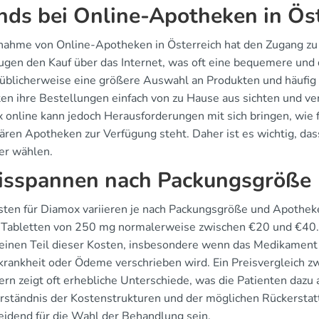
nds bei Online-Apotheken in Ös
nahme von Online-Apotheken in Österreich hat den Zugang zu
ugen den Kauf über das Internet, was oft eine bequemere und 
 üblicherweise eine größere Auswahl an Produkten und häufig
ten ihre Bestellungen einfach von zu Hause aus sichten und v
 online kann jedoch Herausforderungen mit sich bringen, wie f
ären Apotheken zur Verfügung steht. Daher ist es wichtig, das
er wählen.
isspannen nach Packungsgröße
sten für Diamox variieren je nach Packungsgröße und Apotheke. 
 Tabletten von 250 mg normalerweise zwischen €20 und €40. 
 einen Teil dieser Kosten, insbesondere wenn das Medikament 
rankheit oder Ödeme verschrieben wird. Ein Preisvergleich z
rn zeigt oft erhebliche Unterschiede, was die Patienten dazu a
rständnis der Kostenstrukturen und der möglichen Rückerstatt
eidend für die Wahl der Behandlung sein.