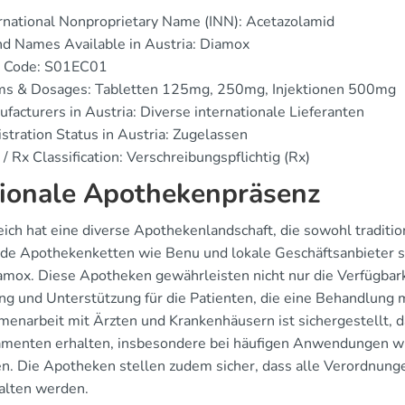
rnational Nonproprietary Name (INN): Acetazolamid
d Names Available in Austria: Diamox
 Code: S01EC01
ms & Dosages: Tabletten 125mg, 250mg, Injektionen 500mg
facturers in Austria: Diverse internationale Lieferanten
stration Status in Austria: Zugelassen
/ Rx Classification: Verschreibungspflichtig (Rx)
ionale Apothekenpräsenz
eich hat eine diverse Apothekenlandschaft, die sowohl tradit
de Apothekenketten wie Benu und lokale Geschäftsanbieter spi
amox. Diese Apotheken gewährleisten nicht nur die Verfügbar
ng und Unterstützung für die Patienten, die eine Behandlung 
enarbeit mit Ärzten und Krankenhäusern ist sichergestellt, 
menten erhalten, insbesondere bei häufigen Anwendungen w
. Die Apotheken stellen zudem sicher, dass alle Verordnung
alten werden.