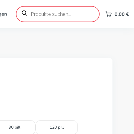
Products
search
gen
0,00
€
90 pill
120 pill