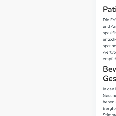
Pat
Die Er
und An
spezif
entsch
spanne
wertvo
empfeh
Bew
Ges
In den
Gesund
heben 
Bergto
Stimme