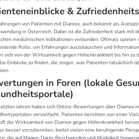
ienteneinblicke & Zufriedenheit
fahrungen von Patienten mit Diamox, auch bekannt als Acetazol
wendung in Österreich. Dabei ist die Zufriedenheit stark mit 
ischen medizinischen Indikationen verbunden. Oftmals spielen
eidende Rolle, um Erfahrungen auszutauschen und Information
n sich von der Wirksamkeit gegen Höhenkrankheit bis hin zu 
lle Einblicke zu finden, die zeigen, was Patienten tatsächlic
len.
ertungen in Foren (lokale Gesu
undheitsportale)
 letzten Jahren haben sich Online-Bewertungen über Diamox in
heitsportalen vervielfacht. Patienten berichten von einer Vie
oft die Wirksamkeit von Diamox gegen Höhenkrankheit hervor. 
ur besser vorzubereiten, bietet vielen eine beruhigende Persp
n, die auf Magen-Darm-Beschwerden und Müdigkeit hinweisen