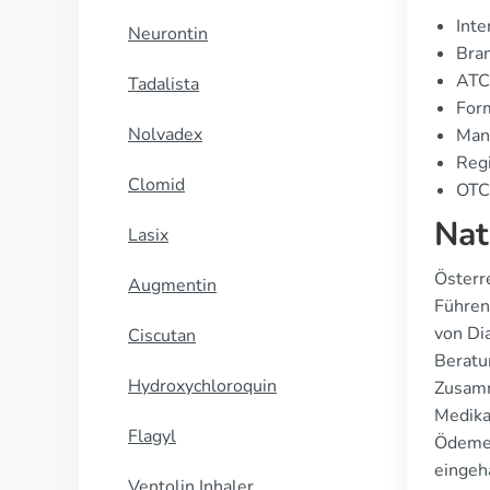
Inte
Neurontin
Bran
ATC
Tadalista
For
Nolvadex
Manu
Regi
Clomid
OTC 
Nat
Lasix
Österr
Augmentin
Führen
von Di
Ciscutan
Beratu
Hydroxychloroquin
Zusamm
Medika
Flagyl
Ödemen
eingeh
Ventolin Inhaler