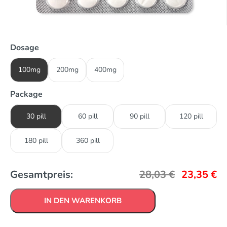
Dosage
100mg
200mg
400mg
Package
30 pill
60 pill
90 pill
120 pill
180 pill
360 pill
Gesamtpreis:
28,03
€
23,35
€
IN DEN WARENKORB