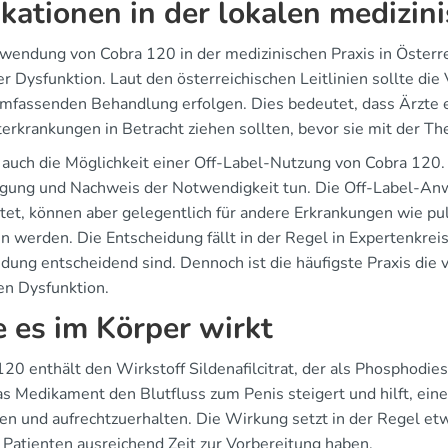
ikationen in der lokalen medizin
wendung von Cobra 120 in der medizinischen Praxis in Österre
ler Dysfunktion. Laut den österreichischen Leitlinien sollte d
umfassenden Behandlung erfolgen. Dies bedeutet, dass Ärzte
terkrankungen in Betracht ziehen sollten, bevor sie mit der Th
 auch die Möglichkeit einer Off-Label-Nutzung von Cobra 120. 
gung und Nachweis der Notwendigkeit tun. Die Off-Label-Anw
itet, können aber gelegentlich für andere Erkrankungen wie pu
 werden. Die Entscheidung fällt in der Regel in Expertenkreis
ung entscheidend sind. Dennoch ist die häufigste Praxis die 
en Dysfunktion.
 es im Körper wirkt
120 enthält den Wirkstoff Sildenafilcitrat, der als Phosphod
as Medikament den Blutfluss zum Penis steigert und hilft, ein
hen und aufrechtzuerhalten. Die Wirkung setzt in der Regel et
 Patienten ausreichend Zeit zur Vorbereitung haben.