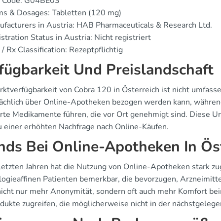
 Code: G04BE03
ms & Dosages: Tabletten (120 mg)
facturers in Austria: HAB Pharmaceuticals & Research Ltd.
stration Status in Austria: Nicht registriert
/ Rx Classification: Rezeptpflichtig
fügbarkeit Und Preislandschaft
rktverfügbarkeit von Cobra 120 in Österreich ist nicht umfass
ächlich über Online-Apotheken bezogen werden kann, während
erte Medikamente führen, die vor Ort genehmigt sind. Diese Un
zu einer erhöhten Nachfrage nach Online-Käufen.
nds Bei Online-Apotheken In Ös
 letzten Jahren hat die Nutzung von Online-Apotheken stark z
logieaffinen Patienten bemerkbar, die bevorzugen, Arzneimitte
nicht nur mehr Anonymität, sondern oft auch mehr Komfort bei
odukte zugreifen, die möglicherweise nicht in der nächstgelege