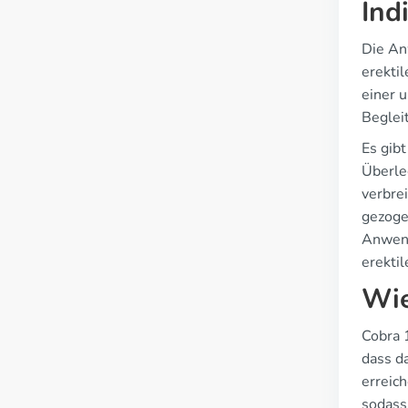
Ind
Die An
erekti
einer 
Beglei
Es gibt
Überle
verbre
gezogen
Anwend
erektil
Wie
Cobra 
dass d
erreic
sodass