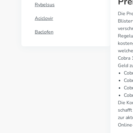
Pre
Rybelsus
Die Pr
Aciclovir
Bliste
versch
Baclofen
Regelu
kosten
welche
Cobra 1
Geld z
Cobr
Cobr
Cobr
Cobr
Die Ko
schaff
zur ak
Online