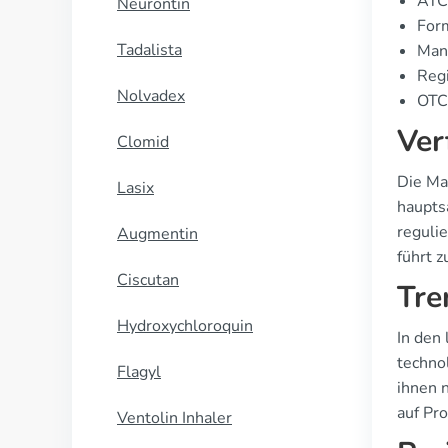
ATC
Neurontin
For
Tadalista
Manu
Regi
Nolvadex
OTC 
Ver
Clomid
Die Ma
Lasix
haupts
reguli
Augmentin
führt 
Ciscutan
Tre
Hydroxychloroquin
In den
techno
Flagyl
ihnen 
auf Pr
Ventolin Inhaler