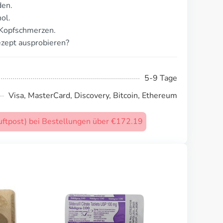
den.
ol.
 Kopfschmerzen.
zept ausprobieren?
5-9 Tage
Visa, MasterCard, Discovery, Bitcoin, Ethereum
uftpost) bei Bestellungen über €172.19