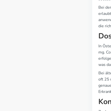
Bei de
erlaub
anwend
die ric
Dos
In Öst
mg. Co
erfolge
was da
Bei ält
oft 25
genaue
Erkrank
Kon