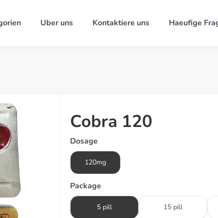
gorien
Uber uns
Kontaktiere uns
Haeufige Fra
Cobra 120
Dosage
120mg
Package
5 pill
15 pill