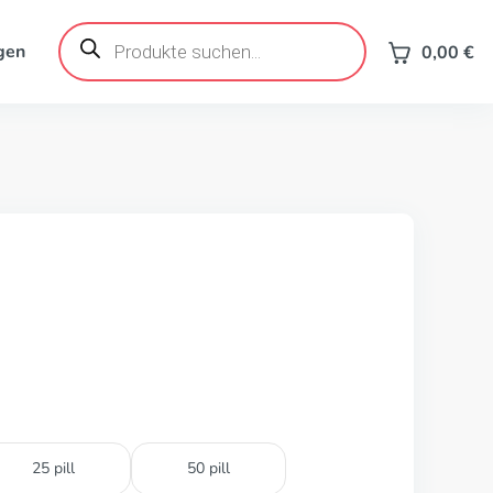
Products
search
gen
0,00
€
25 pill
50 pill