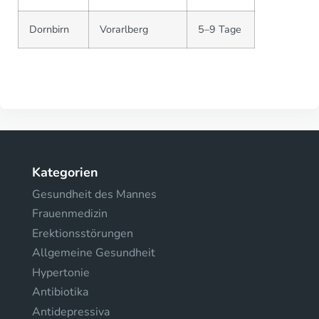
Dornbirn
Vorarlberg
5–9 Tage
Kategorien
Gesundheit des Mannes
Frauenmedizin
Erektionsstörungen
Allgemeine Gesundheit
Hypertonie
Antibiotika
Antidepressiva